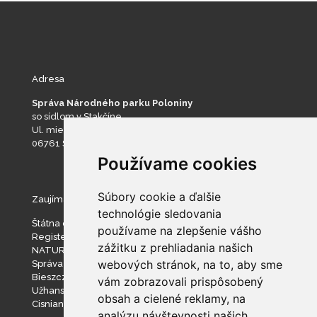
Adresa
Správa Národného parku Poloniny
so sídlom v Stakčíne
Ul. mieru 193
06761 Stakčín
Používame cookies
Súbory cookie a ďalšie
Zaujímavé stránky
technológie sledovania
Štátna ochrana prírody SR
používame na zlepšenie vášho
Register ponúkaného majetku štátu
zážitku z prehliadania našich
NATURA 2000
webových stránok, na to, aby sme
Správa slovenských jaskýň
Bieszczadzki Park Narodowy
vám zobrazovali prispôsobený
Užhanský národný prírodný park
obsah a cielené reklamy, na
Cisniansko-Wetlinský park krajobrazowy
analýzu návštevnosti našich