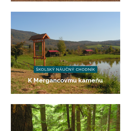
ŠKOLSKÝ NÁUČNÝ CHODNÍK
K Mergancovmu kameňu