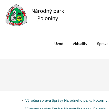
Úvod
Aktuality
Správa
Výročná správa Správy Národného parku Poloniny s