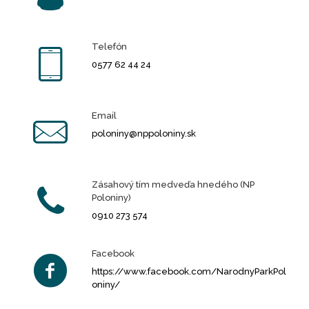
Telefón
0577 62 44 24
Email
poloniny@nppoloniny.sk
Zásahový tím medveďa hnedého (NP
Poloniny)
0910 273 574
Facebook
https://www.facebook.com/NarodnyParkPol
oniny/