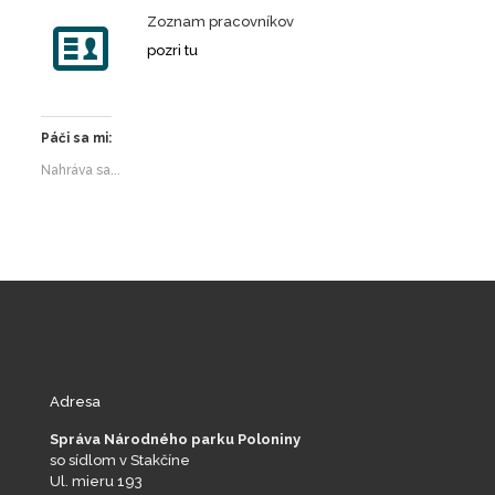
Zoznam pracovníkov
pozri tu
Páči sa mi:
Nahráva sa...
Adresa
Správa Národného parku Poloniny
so sídlom v Stakčíne
Ul. mieru 193