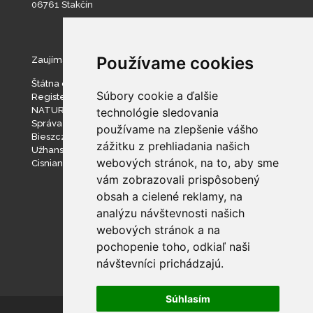
06761 Stakčín
Používame cookies
Zaujímavé stránky
Štátna ochrana prírody SR
Súbory cookie a ďalšie
Register ponúkaného majetku štátu
NATURA 2000
technológie sledovania
Správa slovenských jaskýň
používame na zlepšenie vášho
Bieszczadzki Park Narodowy
zážitku z prehliadania našich
Užhanský národný prírodný park
webových stránok, na to, aby sme
Cisniansko-Wetlinský park krajobrazowy
vám zobrazovali prispôsobený
obsah a cielené reklamy, na
analýzu návštevnosti našich
webových stránok a na
pochopenie toho, odkiaľ naši
návštevníci prichádzajú.
Súhlasím