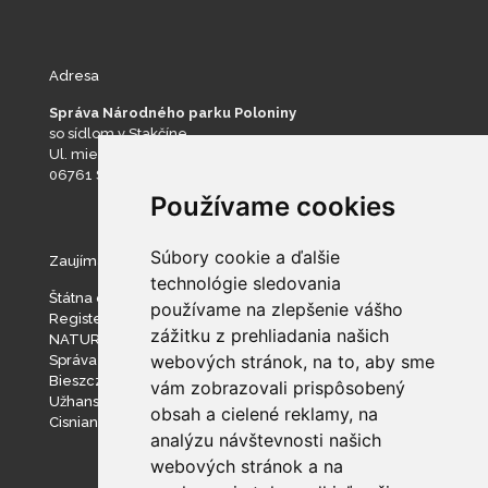
Adresa
Správa Národného parku Poloniny
so sídlom v Stakčíne
Ul. mieru 193
06761 Stakčín
Používame cookies
Súbory cookie a ďalšie
Zaujímavé stránky
technológie sledovania
Štátna ochrana prírody SR
používame na zlepšenie vášho
Register ponúkaného majetku štátu
zážitku z prehliadania našich
NATURA 2000
webových stránok, na to, aby sme
Správa slovenských jaskýň
Bieszczadzki Park Narodowy
vám zobrazovali prispôsobený
Užhanský národný prírodný park
obsah a cielené reklamy, na
Cisniansko-Wetlinský park krajobrazowy
analýzu návštevnosti našich
webových stránok a na