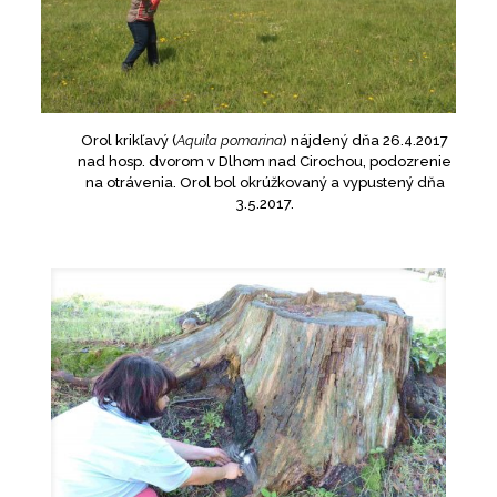
Orol krikľavý (
Aquila pomarina
) nájdený dňa 26.4.2017
nad hosp. dvorom v Dlhom nad Cirochou, podozrenie
na otrávenia. Orol bol okrúžkovaný a vypustený dňa
3.5.2017.