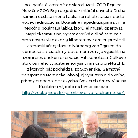
boli rysíčatá zverené do starostlivosti ZOO Bojnice.
Neskôr v ZOO Bojnice jedno z mláďat uhynulo. Druhá
samica dostala meno Labka, jej rehabilitácia nebola
vôbec jednoduchá. Bola silne napadnutá parazitmi a
neskôr si polámala labku, ktorú jej museli operovať.
Napriek tomu z nej vyrástla veľká a silná samica s
hmotnosťou viac ako 19 kilogramov. Samicu previezli
z rehabilitačnej stanice Národnej zoo Bojnice do
Nemecka a v piatok 15. decembra 2017 ju vypustili na
území biosférickej rezervácie Falckého lesa. Celkovo
išlo o ôsmeho vypusteného rysa v rámci projektu LIFE,
z ktorých päť pochádza zo Slovenska. Samotný
transport do Nemecka, ako aj jej vypustenie do voľnej
prírody prebehol bez akýchkoľvek problémov. Viac na
túto tému nájdete na tomto odkaze
http://zoobojnice.sk/rys-ostrovid-vo-falckom-lese/
.