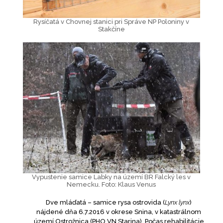
Rysíčatá v Chovnej stanici pri Správe NP Poloniny v
Stakčíne
Vypustenie samice Labky na území BR Falcký les v
Nemecku. Foto: Klaus Venus
Dve mláďatá – samice rysa ostrovida (
Lynx lynx
)
nájdené dňa 6.7.2016 v okrese Snina, v katastrálnom
území Ostrožnica (PHO VN Starina). Počas rehabilitácie