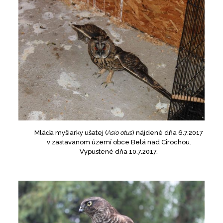
Mláďa myšiarky ušatej (
Asio otus
) nájdené dňa 6.7.2017
v zastavanom území obce Belá nad Cirochou.
Vypustené dňa 10.7.2017.