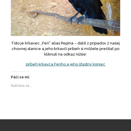
T
oto je krkavec „Feri“ alias Pepina – ďalší z prípadov z našej
chovnej stanice a jeho krkavčí príbeh si môžete prečítať po
kliknutí na odkaz nižšie:
príbeh krkavca Feriho a jeho šťastný koniec
Páči sa mi:
Nahráva sa...