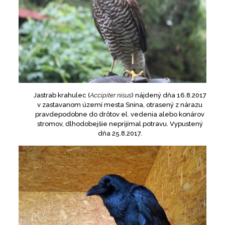
Jastrab krahulec (
Accipiter nisus
) nájdený dňa 16.8.2017
v zastavanom území mesta Snina, otrasený z nárazu
pravdepodobne do drôtov el. vedenia alebo konárov
stromov, dlhodobejšie neprijímal potravu. Vypustený
dňa 25.8.2017.