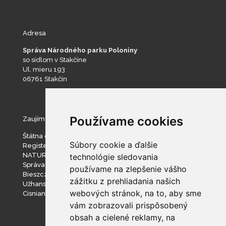
Adresa
Správa Národného parku Poloniny
so sídlom v Stakčíne
Ul. mieru 193
06761 Stakčín
Používame cookies
Zaujímavé stránky
Štátna ochrana prírody SR
Súbory cookie a ďalšie
Register ponúkaného majetku štátu
NATURA 2000
technológie sledovania
Správa slovenských jaskýň
používame na zlepšenie vášho
Bieszczadzki Park Narodowy
zážitku z prehliadania našich
Užhanský národný prírodný park
webových stránok, na to, aby sme
Cisniansko-Wetlinský park krajobrazowy
vám zobrazovali prispôsobený
obsah a cielené reklamy, na