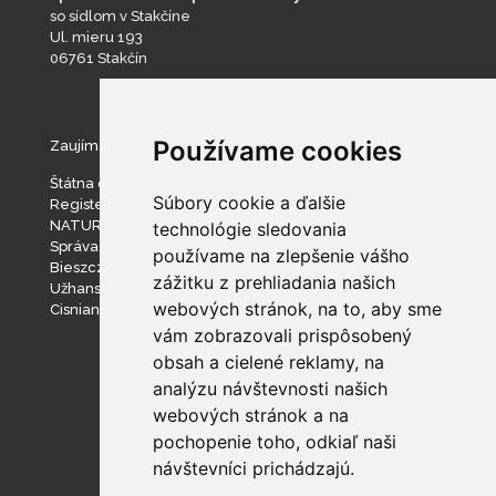
so sídlom v Stakčíne
Ul. mieru 193
06761 Stakčín
Používame cookies
Zaujímavé stránky
Štátna ochrana prírody SR
Súbory cookie a ďalšie
Register ponúkaného majetku štátu
NATURA 2000
technológie sledovania
Správa slovenských jaskýň
používame na zlepšenie vášho
Bieszczadzki Park Narodowy
zážitku z prehliadania našich
Užhanský národný prírodný park
webových stránok, na to, aby sme
Cisniansko-Wetlinský park krajobrazowy
vám zobrazovali prispôsobený
obsah a cielené reklamy, na
analýzu návštevnosti našich
webových stránok a na
pochopenie toho, odkiaľ naši
návštevníci prichádzajú.