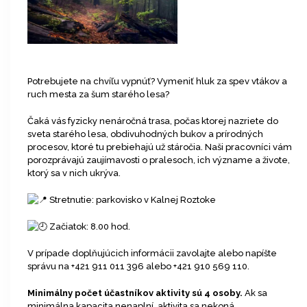
Potrebujete na chvíľu vypnúť? Vymeniť hluk za spev vtákov a
ruch mesta za šum starého lesa?
Čaká vás fyzicky nenáročná trasa, počas ktorej nazriete do
sveta starého lesa, obdivuhodných bukov a prírodných
procesov, ktoré tu prebiehajú už stáročia. Naši pracovníci vám
porozprávajú zaujímavosti o pralesoch, ich význame a živote,
ktorý sa v nich ukrýva.
Stretnutie: parkovisko v Kalnej Roztoke
Začiatok: 8.00 hod.
V prípade doplňujúcich informácii zavolajte alebo napíšte
správu na +421 911 011 396 alebo +421 910 569 110.
Minimálny počet účastníkov aktivity sú 4 osoby.
Ak sa
minimálna kapacita nenaplní, aktivita sa nekoná.