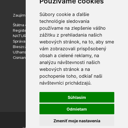
Používame cookies
Súbory cookie a ďalšie
Zaujímavé stránky
technológie sledovania
Štátna ochrana prírody SR
používame na zlepšenie vášho
Register ponúkaného majetku štátu
zážitku z prehliadania našich
NATURA 2000
webových stránok, na to, aby sme
Správa slovenských jaskýň
Bieszczadzki Park Narodowy
vám zobrazovali prispôsobený
Užhanský národný prírodný park
obsah a cielené reklamy, na
Cisniansko-Wetlinský park krajobrazowy
analýzu návštevnosti našich
webových stránok a na
pochopenie toho, odkiaľ naši
návštevníci prichádzajú.
Súhlasím
Odmietam
Zmeniť moje nastavenia
© Národný park Poloniny