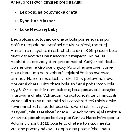
Areál Grófskych chyžiek
predstavujú:
Leopoldina poľovnícka chata
Rybník na Mlákach
Lúka Medovej baby
Leopoldina poľovnícka chata
bola pomenovaná po
grófke Leopoldine Serényi de Kis-Serényi, rodenej
Harrach a na týchto miestach stála už r. 1908, pričom bola
takto označovaná na neskorších mapách. Pri nej sa
nachádzal drevený dom pre personál. Celý areál dostal
pomenovanie Grófske chyžky. Po druhej svetovej vojne
bola chata údajne rozobratá vojakmi československej
armády. Na jej mieste bola v roku 1955 postavená nová
drevená chata. Táto chata bola zničená požiarom v roku
1996. O rok neskôr namiesto nej bola postavená terajšia
murovaná chata. Vzhľadom ku skutočnosti, že v minulosti
za socializmu sa tu nachádzal tzv. vyhradený ministersky
revír ministerstva pôdohospodárstva, chata sa zvykla
nazývať
„ministerskou“ chatou.
Prechodom jej vlastníctva
z rezortu pôdohospodárstva pod Správu Národného parku
Poloniny v apríli 2022 bola tejto chate a tomuto miestu
vrátený prvotný názov – Leopoldina poľovnícka chata.