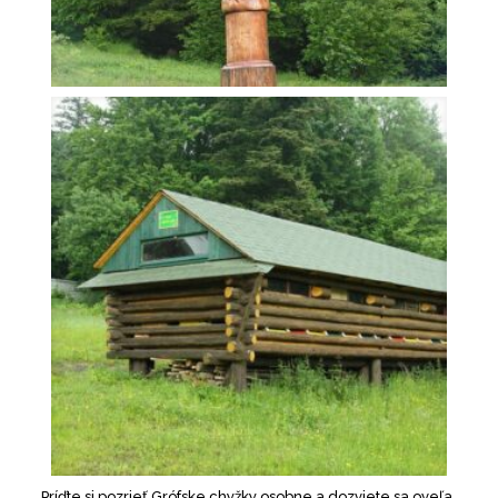
Príďte si pozrieť Grófske chyžky osobne a dozviete sa oveľa