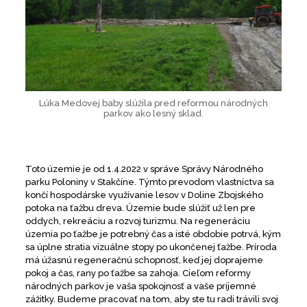
Lúka Medovej baby slúžila pred reformou národných
parkov ako lesný sklad.
Toto územie je od 1.4.2022 v správe Správy Národného
parku Poloniny v Stakčíne. Týmto prevodom vlastníctva sa
končí hospodárske využívanie lesov v Doline Zbojského
potoka na ťažbu dreva. Územie bude slúžiť už len pre
oddych, rekreáciu a rozvoj turizmu. Na regeneráciu
územia po ťažbe je potrebný čas a isté obdobie potrvá, kým
sa úplne stratia vizuálne stopy po ukončenej ťažbe. Príroda
má úžasnú regeneračnú schopnosť, keď jej doprajeme
pokoj a čas, rany po ťažbe sa zahoja. Cieľom reformy
národných parkov je vaša spokojnosť a vaše príjemné
zážitky. Budeme pracovať na tom, aby ste tu radi trávili svoj