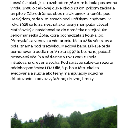
Lesná úzkokoľajka s rozchodom 760 mm tu bola postavená
v roku 1908 o celkovej dĺžke okolo 28 km, pričom začínala
pri píle v Zábrodi (dnes obec na Ukrajine) a končila pod
Beskýdom, teda v miestach pod Grófskymi chyžkami. V
roku 1928 sa tu zamestnal ako lesný manipulant Jozef
Maťašovský a nasťahoval sa do domčeka na tejto lúke.
Jeho manželka Žofia, ktorá pochádzala z Poľska (od
Přemysla) sa venovala včeláreniu. Mala až 80 včelstiev a
bola známa pod prezývkou Medová baba. Lúka je teda
pomenovaná podľa nej. V roku 1997 tu bol na jej počesť
postavený včelín a následne v roku 2002 tu bola
inštalovaná drevená socha. Pod správou subjektu rezortu
pôdohospodárstva LPM Ulič, š. p. bola táto lokalita
evidovaná a slúžila ako lesný manipulačný sklad na
skladovanie a odvoz vyťaženej drevnej hmoty.