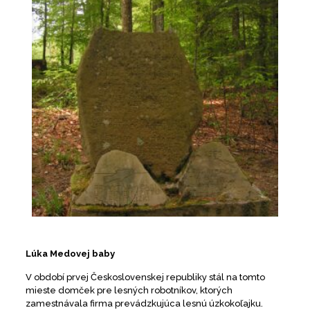
Lúka Medovej baby
V období prvej Československej republiky stál na tomto
mieste domček pre lesných robotníkov, ktorých
zamestnávala firma prevádzkujúca lesnú úzkokoľajku.