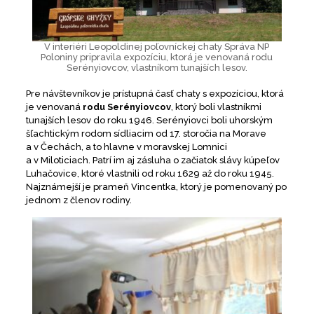
V interiéri Leopoldinej poľovníckej chaty Správa NP
Poloniny pripravila expozíciu, ktorá je venovaná rodu
Serényiovcov, vlastníkom tunajších lesov.
Pre návštevníkov je prístupná časť chaty s expozíciou, ktorá
je venovaná
rodu Serényiovcov
, ktorý boli vlastníkmi
tunajších lesov do roku 1946. Serényiovci boli uhorským
šľachtickým rodom sídliacim od 17. storočia na Morave
a v Čechách, a to hlavne v moravskej Lomnici
a v Miloticiach. Patrí im aj zásluha o začiatok slávy kúpeľov
Luhačovice, ktoré vlastnili od roku 1629 až do roku 1945.
Najznámejší je prameň Vincentka, ktorý je pomenovaný po
jednom z členov rodiny.