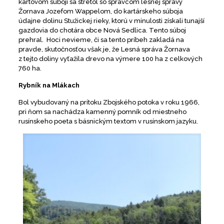
kartovom súboji sa stretol so správcom lesnej správy
Žornava Jozefom Wappelom, do kartárskeho súboja
údajne dolinu Stužickej rieky, ktorú v minulosti získali tunajší
gazdovia do chotára obce Nová Sedlica. Tento súboj
prehral. Hoci nevieme, či sa tento príbeh zakladá na
pravde, skutočnosťou však je, že Lesná správa Žornava
z tejto doliny vyťažila drevo na výmere 100 ha z celkových
760 ha.
Rybník na Mlákach
Bol vybudovaný na prítoku Zbojského potoka v roku 1966,
pri ňom sa nachádza kamenný pomník od miestneho
rusínskeho poeta s básnickým textom v rusínskom jazyku.