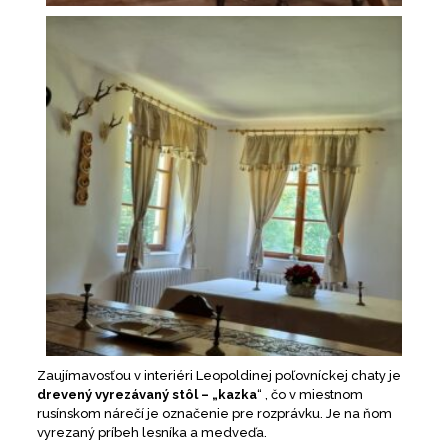
Zaujímavosťou v interiéri Leopoldinej poľovníckej chaty je
drevený vyrezávaný
stôl – „kazka
“ , čo v miestnom
rusínskom nárečí je označenie pre rozprávku. Je na ňom
vyrezaný príbeh lesníka a medveďa.