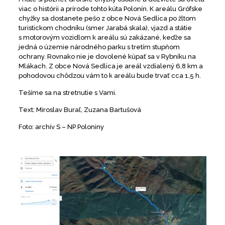
viac o histórii a prírode tohto kúta Polonín. K areálu Grófske
chyžky sa dostanete pešo z obce Nová Sedlica po žltom
turistickom chodníku (smer Jarabá skala), vjazd a státie
s motorovým vozidlom k areálu sú zakázané, keďže sa
jedná o územie národného parku s tretím stupňom
ochrany. Rovnako nie je dovolené kúpať sa v Rybníku na
Mlákach. Z obce Nová Sedlica je areál vzdialený 6,8 km a
pohodovou chôdzou vám to k areálu bude trvať cca 1,5 h.
Tešíme sa na stretnutie s Vami.
Text: Miroslav Buraľ, Zuzana Bartušová
Foto: archív S – NP Poloniny