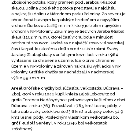
Zbojského potoka, ktorý pramení pod Jarabou (Riabou)
skalou. Dolina Zbojského potoka predstavuje najdlhšiu
a najkrajšiu dolinu v Národnom parku Poloniny. Zo severu je
ohraničená hlavným karpatským hrebeňom a najvyšším
vrchom Ďurkovec (1189 m. n.m), ktorý je tretím najvyšším
vrchom v NP Poloniny. Zaujímavý je tiež vrch Jarabá (Riaba)
skala (1162 m n. m.), ktorej časť vrchu bola v minulosti
odtrhnutá zosuvom. Jedná sa o najväčší zosuv v slovenskej
časti Karpát, ku ktorému došlo pred 10 tisíc rokmi. Svahy
Jarabej (Riabej) skaly s priľahlými lesmi boli v roku 1964
vyhlásené za chránené územie. Ide o prvé chránené
územie v NP Poloniny a zároveň najkrajšiu vyhliadku v NP
Poloniny. Grófske chyžky sa nachádzajú v nadmorskej
výške 590 m n. m..
Areál Grófske chyžky
bol súčasťou veľkostatku Dúbrava –
Zboj, ktorý v roku 1846 kúpil knieža Lajoš Lobkowitz od
grófa Ferenca Nadásydyho s poľovníckym kaštieľom v obci
Dúbrava z roku 1763. Pozostával z 78,5 km2 lesnej pôdy, z
toho dúbravsky celok tvorilo 23,6 km2 a zbojský celok 54,9
km2 lesnej pôdy. Posledným vlastníkom veľkostatku bol
gróf Rudolf Serényi.
V roku 1946 bol veľkostatok
zoštátnený.