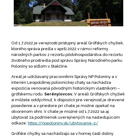
Od 1.7.2022 je verejnosti prístupný areál Grófskych chyžiek,
ktorého správa prešla v apríli 2022 v rámci reformy
národných parkov z rezortu pôdohospodárstva do rezortu
životného prostredia pod správu Správy Národného parku
Poloniny so sídlom v Stakčíne.
Areál je udržiavaný pracovníkmi Správy NP Poloniny a v
interiéri Leopoldinej poľovníckej chaty sa nachádza
expozícia venovaná pôvodným historickým vlastníkom –
grófskemu rodu
Serényiovcov.
V areáli Grófskych chyžiek
si môžete oddýchnuť, k dispozícii pre verejnosť je drevené
posedenie a v priestore pri chate je možné opekať na
otvorenom ohni. V chate je možné od 1.7.2022 sa aj
ubytovať za podmienok uverejnených na nasledujúcom
odkaze:
https://nppoloniny.sk/ubytovanie-2/
Grófske chyžky sa nachádzajú sa v hornej časti doliny