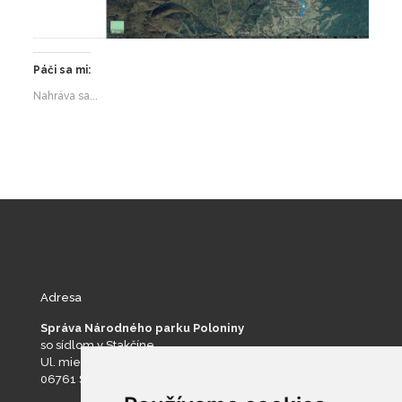
Páči sa mi:
Nahráva sa...
Adresa
Správa Národného parku Poloniny
so sídlom v Stakčíne
Ul. mieru 193
06761 Stakčín