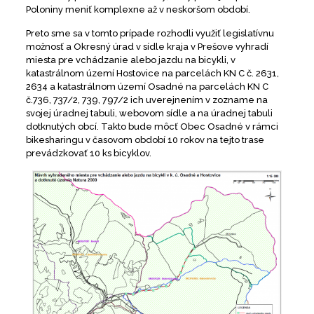
Poloniny meniť komplexne až v neskoršom období.
Preto sme sa v tomto prípade rozhodli využiť legislatívnu
možnosť a Okresný úrad v sídle kraja v Prešove vyhradí
miesta pre vchádzanie alebo jazdu na bicykli, v
katastrálnom území Hostovice na parcelách KN C č. 2631,
2634 a katastrálnom území Osadné na parcelách KN C
č.736, 737/2, 739, 797/2 ich uverejnením v zozname na
svojej úradnej tabuli, webovom sídle a na úradnej tabuli
dotknutých obcí. Takto bude môcť Obec Osadné v rámci
bikesharingu v časovom období 10 rokov na tejto trase
prevádzkovať 10 ks bicyklov.