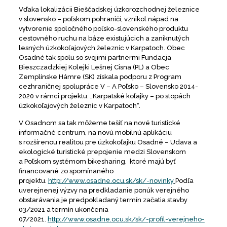
Vďaka lokalizácii Bieščadskej úzkorozchodnej železnice
v slovensko – poľskom pohraničí, vznikol nápad na
vytvorenie spoločného poľsko-slovenského produktu
cestovného ruchu na báze existujúcich a zaniknutých
lesných úzkokoľajových železníc v Karpatoch. Obec
Osadné tak spolu so svojimi partnermi Fundacja
Bieszczadzkiej Kolejki Lešnej Cisna (PL) a Obec
Zemplínske Hámre (SK) získala podporu z Program
cezhraničnej spolupráce V – A Poľsko – Slovensko 2014-
2020 v rámci projektu: „Karpatské koľajky – po stopách
úzkokoľajových železníc v Karpatoch“.
V Osadnom sa tak môžeme tešiť na nové turistické
informačné centrum, na novú mobilnú aplikáciu
s rozšírenou realitou pre úzkokoľajku Osadné – Udava a
ekologické turistické prepojenie medzi Slovenskom
a Poľskom systémom bikesharing, ktoré majú byť
financované zo spomínaného
projektu.
http://www.osadne.ocu.sk/sk/-novinky
Podľa
uverejnenej výzvy na predkladanie ponúk verejného
obstarávania je predpokladaný termín začatia stavby
03/2021 a termín ukončenia
07/2021.
http://www.osadne.ocu.sk/sk/-profil-verejneho-