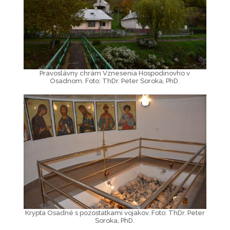
Pravoslávny chrám Vznesenia Hospodinovho v
Osadnom. Foto: ThDr. Peter Soroka, PhD.
Krypta Osadné s pozostatkami vojakov. Foto: ThDr. Peter
Soroka, PhD.