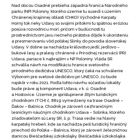
Nad obcou Osadné prebieha západná hranica Národného
parku (NP) Poloniny, ktorého územie tu susedí s územím
Chránenej krajinnej oblasti (CHKO) Východné Karpaty.
Horný tok rieky Udavy so svojimi prítokmi tu spätnou eróziou
posúva rozvodnicu morí, pričom v budúcnosti tu
prostredníctvom javu riečneho pirátstva dôjde k ukoristeniu
a presmerovaniu vôd poľskej Slinky do povodia slovenskej
Udavy. V doline sa nachádza kráľovstvo jedlí, jedľovo –
bukové lesy a pralesy chránené v Prírodnej rezervácii (PR)
Udava, pariace k najkrajším v NP Poloniny. Vláda SR
schválila návrh na modifikáciu hranice svetového
prírodného dedičstva UNESCO, ktorý čaká na schválenie
Výborom pre svetové dedičstvo pri UNESCO, čo bude
najskôr v roku 2021. Podľa tohto návrhu súčasťou lokality
bude práve aj komponent Udava, v k. ú. Osadné
a Hostovice. Územie je sprístupnené žltým turistickým
chodníkom (TCH) č. 8819 vymedzený na trase Osadné –
Ďakov – Balnica. Chodník je zároveň cezhraničným
lesníckym náučným chodníkom Udava – Solinka, ktorého
zriaďovateľom sú Lesy SR, š. p. Trasa vedie na hlavný
karpatský hrebeň, kde sa nachádza peší turistický hraničný
priechod do Poľska – Balnica, ktorý je zároveň železničnou
stanicou Bieščadskej úzkokoľajky.
Bieščadská úzkokoľajka