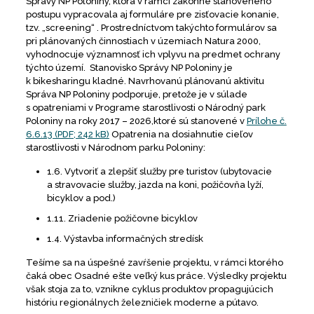
Správy NP Poloniny, ktorá v rámci zákonne stanoveného
postupu vypracovala aj formuláre pre zisťovacie konanie,
tzv. „screening“ . Prostredníctvom takýchto formulárov sa
pri plánovaných činnostiach v územiach Natura 2000,
vyhodnocuje významnosť ich vplyvu na predmet ochrany
týchto území. Stanovisko Správy NP Poloniny je
k bikesharingu kladné. Navrhovanú plánovanú aktivitu
Správa NP Poloniny podporuje, pretože je v súlade
s opatreniami v Programe starostlivosti o Národný park
Poloniny na roky 2017 – 2026,ktoré sú stanovené v
Prílohe č.
6.6.13 (PDF; 242 kB)
Opatrenia na dosiahnutie cieľov
starostlivosti v Národnom parku Poloniny:
1.6. Vytvoriť a zlepšiť služby pre turistov (ubytovacie
a stravovacie služby, jazda na koni, požičovňa lyží,
bicyklov a pod.)
1.11. Zriadenie požičovne bicyklov
1.4. Výstavba informačných stredísk
Tešíme sa na úspešné zavŕšenie projektu, v rámci ktorého
čaká obec Osadné ešte veľký kus práce. Výsledky projektu
však stoja za to, vznikne cyklus produktov propagujúcich
históriu regionálnych železničiek moderne a pútavo.