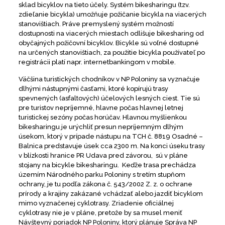
sklad bicyklov na tieto účely. Systém bikesharingu (tzv.
zdieľanie bicykla) umožňuje požičanie bicykla na viacerých
stanovištiach. Práve premyslený systém možností
dostupnosti na viacerých miestach odlišuje bikesharing od
obyčajných požičovní bicyklov. Bicykle sú voľné dostupné
na určených stanovištiach, za použitie bicykla používateľ po
registrácii platí napr. internetbankingom v mobile.
Väčšina turistických chodníkov v NP Poloniny sa vyznačuje
dlhými nástupnými časťami, ktoré kopírujú trasy
spevnených (asfaltových) účelových lesných ciest. Tie sú
pre turistov nepríjemné, hlavne počas hlavnej letnej
turistickej sezóny počas horúčav. Hlavnou myšlienkou
bikesharingu je urýchliť presun nepríjemným dlhým
úsekom, ktorý v prípade nástupu na TCH č. 8819 Osadné –
Balnica predstavuje úsek cca 2300 m. Na konci úseku trasy
v blízkosti hranice PR Udava pred závorou, sú v pláne
stojany na bicykle bikesharingu. Keďže trasa prechádza
územím Národného parku Poloniny s tretím stupňom
ochrany, je tu podľa zákona č. 543/2002 Z. z. o ochrane
prírody a krajiny zakázané vchádzať alebo jazdiť bicyklom
mimo vyznačenej cyklotrasy. Zriadenie oficiálnej
cyklotrasy nie je v pláne, pretože by sa musel meniť
Návštevný poriadok NP Poloniny, ktorý plánuje Správa NP