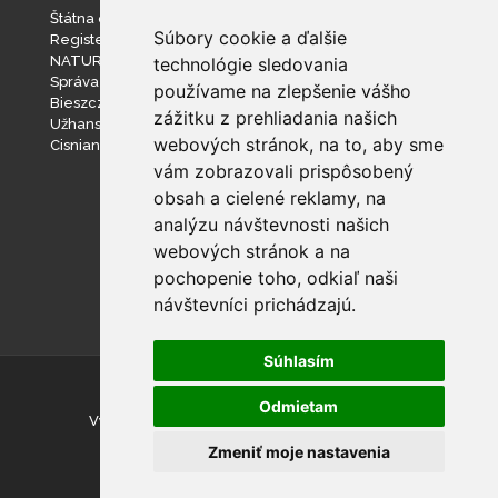
Štátna ochrana prírody SR
Súbory cookie a ďalšie
Register ponúkaného majetku štátu
NATURA 2000
technológie sledovania
Správa slovenských jaskýň
používame na zlepšenie vášho
Bieszczadzki Park Narodowy
zážitku z prehliadania našich
Užhanský národný prírodný park
webových stránok, na to, aby sme
Cisniansko-Wetlinský park krajobrazowy
vám zobrazovali prispôsobený
obsah a cielené reklamy, na
analýzu návštevnosti našich
webových stránok a na
pochopenie toho, odkiaľ naši
návštevníci prichádzajú.
Súhlasím
© Národný park Poloniny
Odmietam
Vyhlásenie o prístupnosti
|
Nastavenie cookies
Zmeniť moje nastavenia