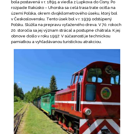
bola postavená v r. 1895 a viedla z Lupkova do Cisny. Po
rozpade Rakúsko – Uhorska sa celá trasa trate ocitla na
území Poľska, okrem dvojkilometrového úseku, ktorý bol
v Československu. Tento úsek bol v r. 1939 odstúpený
Poľsku. Slúžila na prepravu vyťaženého dreva. V 70. rokoch
20. storočia sa jej význam strácal a postupne chátrala. K jej
obnove došlo v roku 1997. V súčasnosti je technickou
pamiatkou a vyhľadávanou turistickou atrakciou.