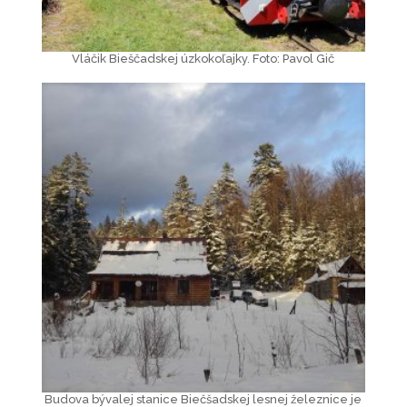
Vláčik Bieščadskej úzkokoľajky. Foto: Pavol Gič
Budova bývalej stanice Biečšadskej lesnej železnice je