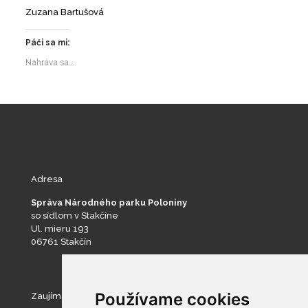
Zuzana Bartušová
Páči sa mi:
Nahráva sa...
Adresa
Správa Národného parku Poloniny
so sídlom v Stakčíne
Ul. mieru 193
06761 Stakčín
Používame cookies
Zaujímavé stránky