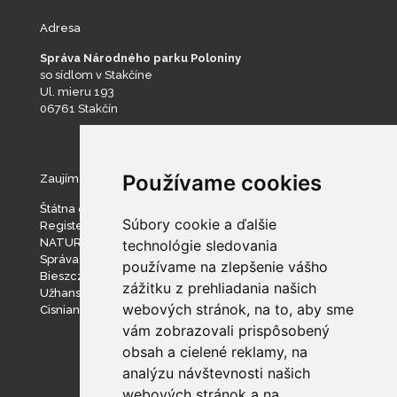
Adresa
Správa Národného parku Poloniny
so sídlom v Stakčíne
Ul. mieru 193
06761 Stakčín
Používame cookies
Zaujímavé stránky
Štátna ochrana prírody SR
Súbory cookie a ďalšie
Register ponúkaného majetku štátu
NATURA 2000
technológie sledovania
Správa slovenských jaskýň
používame na zlepšenie vášho
Bieszczadzki Park Narodowy
zážitku z prehliadania našich
Užhanský národný prírodný park
webových stránok, na to, aby sme
Cisniansko-Wetlinský park krajobrazowy
vám zobrazovali prispôsobený
obsah a cielené reklamy, na
analýzu návštevnosti našich
webových stránok a na