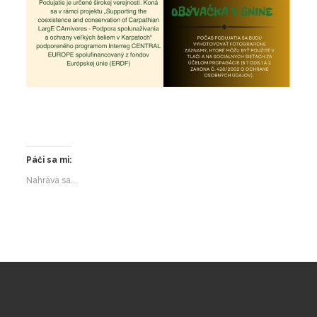
Páči sa mi:
Nahráva sa...