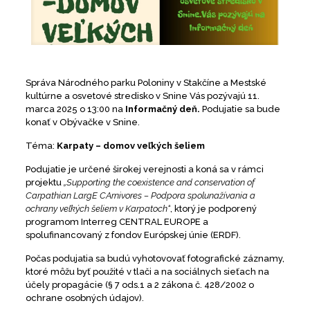
Správa Národného parku Poloniny v Stakčíne a Mestské
kultúrne a osvetové stredisko v Snine Vás pozývajú 11.
marca 2025 o 13:00 na
Informačný deň.
Podujatie sa bude
konať v Obývačke v Snine.
Téma:
Karpaty – domov veľkých šeliem
Podujatie je určené širokej verejnosti a koná sa v rámci
projektu
„Supporting the coexistence and conservation of
Carpathian LargE CArnivores
– Podpora spolunažívania a
ochrany veľkých šeliem v Karpatoch“
, ktorý je podporený
programom Interreg CENTRAL EUROPE a
spolufinancovaný z fondov Európskej únie (ERDF).
Počas podujatia sa budú vyhotovovať fotografické záznamy,
ktoré môžu byť použité v tlači a na sociálnych sieťach na
účely propagácie (§ 7 ods.1 a 2 zákona č. 428/2002 o
ochrane osobných údajov).