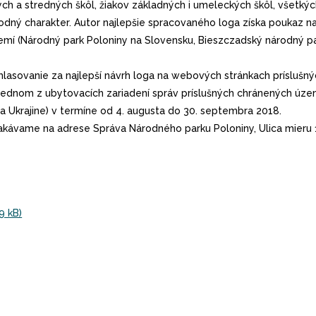
 a stredných škôl, žiakov základných i umeleckých škôl, všetkých t
národný charakter. Autor najlepšie spracovaného loga získa poukaz
emí (Národný park Poloniny na Slovensku, Bieszczadský národný par
asovanie za najlepší návrh loga na webových stránkach príslušný
ednom z ubytovacích zariadení správ príslušných chránených územ
a Ukrajine) v termíne od 4. augusta do 30. septembra 2018.
čakávame na adrese Správa Národného parku Poloniny, Ulica mieru 
9 kB)