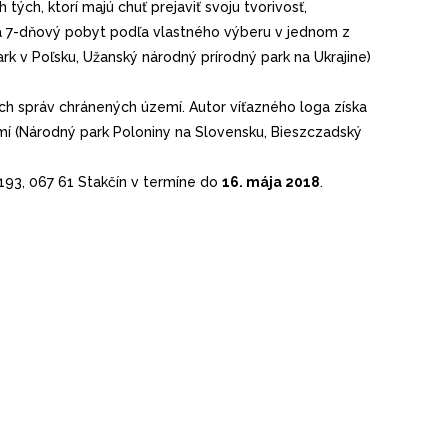
ých, ktorí majú chuť prejaviť svoju tvorivosť,
 na 7-dňový pobyt podľa vlastného výberu v jednom z
k v Poľsku, Užanský národný prírodný park na Ukrajine)
ch správ chránených území. Autor víťazného loga získa
í (Národný park Poloniny na Slovensku, Bieszczadský
193, 067 61 Stakčín v termíne do
16. mája 2018
.