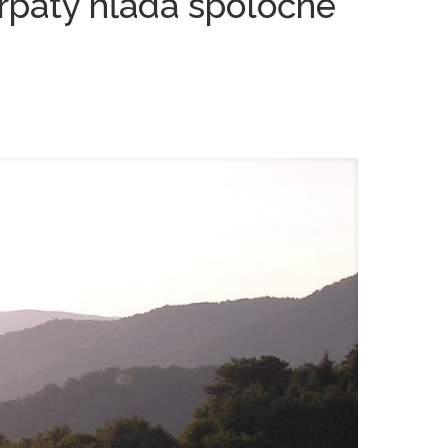
rpaty hľadá spoločné