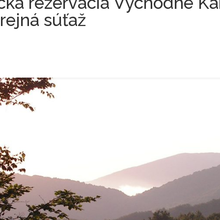
cká rezervácia Východné Ka
erejná súťaž