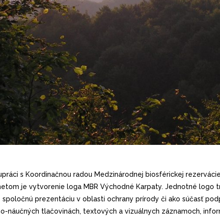
lupráci s Koordinačnou radou Medzinárodnej biosférickej rezervá
om je vytvorenie loga MBR Východné Karpaty. Jednotné logo trila
o spoločnú prezentáciu v oblasti ochrany prírody či ako súčasť po
o-náučných tlačovinách, textových a vizuálnych záznamoch, info