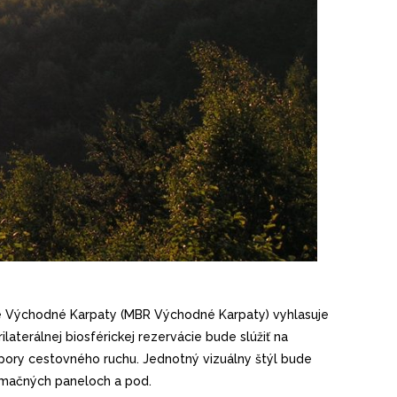
cie Východné Karpaty (MBR Východné Karpaty) vyhlasuje
terálnej biosférickej rezervácie bude slúžiť na
dpory cestovného ruchu. Jednotný vizuálny štýl bude
rmačných paneloch a pod.