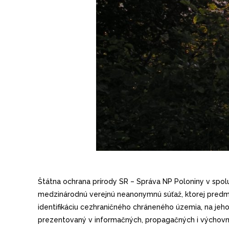
Štátna ochrana prírody SR – Správa NP Poloniny v spo
medzinárodnú verejnú neanonymnú súťaž, ktorej predmet
identifikáciu cezhraničného chráneného územia, na jeh
prezentovaný v informačných, propagačných i výchovn