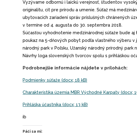
Vyzývame odbornú i laickú verejnosť, študentov vysokých
originalitu, cit pre prírodu a umenie. Súťaž má medzi
ubytovacích zariadení správ príslušných chránených úz
v termíne od 4. augusta do 30. septembra 2018.
Súčasťou vyhodnotenie medzinárodnej súťaže bude aj hl
poukaz na 5-dňových pobyt podľa vlastného výberu v j
národný park v Poľsku, Užanský národný prírodný park n
Návrhy loga slovenských tvorcov spolu s prihláškou o
Podrobnejšie informácie nájdete v prílohách:
Podmienky súťaže (docx; 18 kB)
Charakteristika územia MBR Východné Karpaty (docx; 1
Prihláška účastníka (docx; 13 kB)
ib
Páči sa mi: