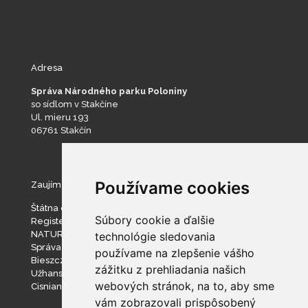
Adresa
Správa Národného parku Poloniny
so sídlom v Stakčíne
Ul. mieru 193
06761 Stakčín
Používame cookies
Zaujímavé stránky
Štátna ochrana prírody SR
Súbory cookie a ďalšie
Register ponúkaného majetku štátu
NATURA 2000
technológie sledovania
Správa slovenských jaskýň
používame na zlepšenie vášho
Bieszczadzki Park Narodowy
zážitku z prehliadania našich
Užhanský národný prírodný park
webových stránok, na to, aby sme
Cisniansko-Wetlinský park krajobrazowy
vám zobrazovali prispôsobený