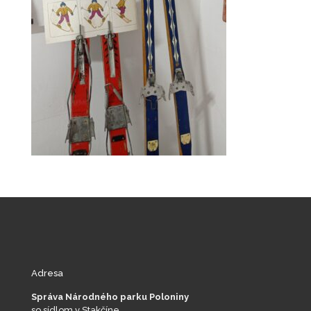
Adresa
Správa Národného parku Poloniny
so sídlom v Stakčíne