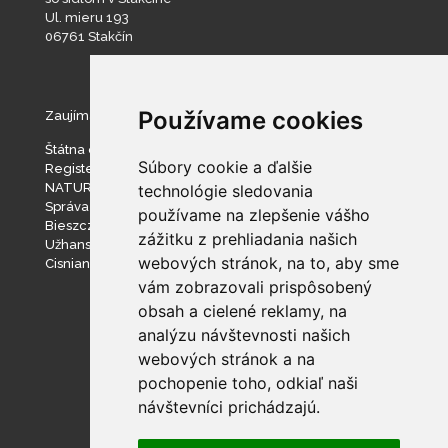
Ul. mieru 193
06761 Stakčín
Používame cookies
Zaujímavé stránky
Štátna ochrana prírody SR
Súbory cookie a ďalšie
Register ponúkaného majetku štátu
NATURA 2000
technológie sledovania
Správa slovenských jaskýň
používame na zlepšenie vášho
Bieszczadzki Park Narodowy
zážitku z prehliadania našich
Užhanský národný prírodný park
webových stránok, na to, aby sme
Cisniansko-Wetlinský park krajobrazowy
vám zobrazovali prispôsobený
obsah a cielené reklamy, na
analýzu návštevnosti našich
webových stránok a na
pochopenie toho, odkiaľ naši
návštevníci prichádzajú.