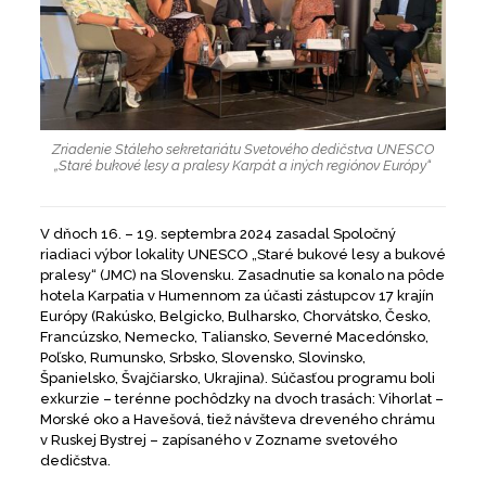
Zriadenie Stáleho sekretariátu Svetového dedičstva UNESCO
„Staré bukové lesy a pralesy Karpát a iných regiónov Európy“
V dňoch 16. – 19. septembra 2024 zasadal Spoločný
riadiaci výbor lokality UNESCO „Staré bukové lesy a bukové
pralesy“ (JMC) na Slovensku. Zasadnutie sa konalo na pôde
hotela Karpatia v Humennom za účasti zástupcov 17 krajín
Európy (Rakúsko, Belgicko, Bulharsko, Chorvátsko, Česko,
Francúzsko, Nemecko, Taliansko, Severné Macedónsko,
Poľsko, Rumunsko, Srbsko, Slovensko, Slovinsko,
Španielsko, Švajčiarsko, Ukrajina). Súčasťou programu boli
exkurzie – terénne pochôdzky na dvoch trasách: Vihorlat –
Morské oko a Havešová, tiež návšteva dreveného chrámu
v Ruskej Bystrej – zapísaného v Zozname svetového
dedičstva.