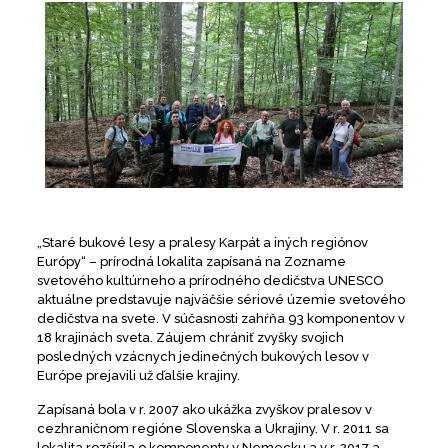
„Staré bukové lesy a pralesy Karpát a iných regiónov
Európy“ – prírodná lokalita zapísaná na Zozname
svetového kultúrneho a prírodného dedičstva UNESCO
aktuálne predstavuje najväčšie sériové územie svetového
dedičstva na svete. V súčasnosti zahŕňa 93 komponentov v
18 krajinách sveta. Záujem chrániť zvyšky svojich
posledných vzácnych jedinečných bukových lesov v
Európe prejavili už ďalšie krajiny.
Zapísaná bola v r. 2007 ako ukážka zvyškov pralesov v
cezhraničnom regióne Slovenska a Ukrajiny. V r. 2011 sa
lokalita rozšírila o komponenty v Nemecku a v r. 2017 a