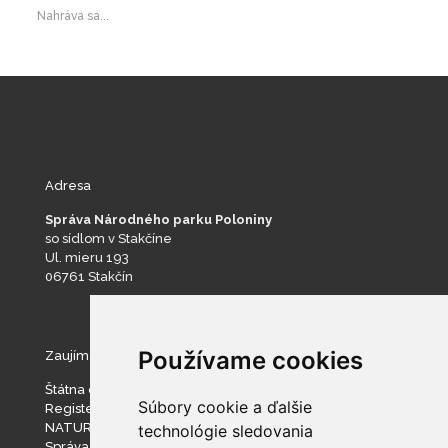
Nahráva sa...
Adresa
Správa Národného parku Poloniny
so sídlom v Stakčíne
Ul. mieru 193
06761 Stakčín
Používame cookies
Zaujímavé stránky
Štátna ochrana prírody SR
Súbory cookie a ďalšie
Register ponúkaného majetku štátu
NATURA 2000
technológie sledovania
Správa slovenských jaskýň