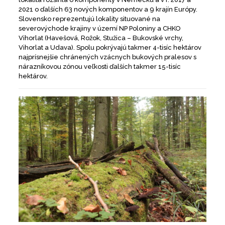
2021 o ďalších 63 nových komponentov a 9 krajín Európy.
Slovensko reprezentujú lokality situované na
severovýchode krajiny v území NP Poloniny a CHKO
Vihorlat (Havešová, Rožok, Stužica – Bukovské vrchy,
Vihorlat a Udava). Spolu pokrývajú takmer 4-tisíc hektárov
najprísnejšie chránených vzácnych bukových pralesov s
nárazníkovou zónou veľkosti ďalších takmer 15-tisíc
hektárov.