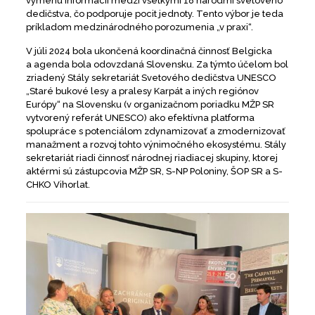
výmenu informácií medzi všetkými 18 národmi svetového
dedičstva, čo podporuje pocit jednoty. Tento výbor je teda
príkladom medzinárodného porozumenia „v praxi“.
V júli 2024 bola ukončená koordinačná činnosť Belgicka
a agenda bola odovzdaná Slovensku. Za týmto účelom bol
zriadený Stály sekretariát Svetového dedičstva UNESCO
„Staré bukové lesy a pralesy Karpát a iných regiónov
Európy“ na Slovensku (v organizačnom poriadku MŽP SR
vytvorený referát UNESCO) ako efektívna platforma
spolupráce s potenciálom zdynamizovať a zmodernizovať
manažment a rozvoj tohto výnimočného ekosystému. Stály
sekretariát riadi činnosť národnej riadiacej skupiny, ktorej
aktérmi sú zástupcovia MŽP SR, S-NP Poloniny, ŠOP SR a S-
CHKO Vihorlat.