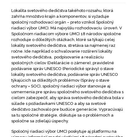
Lokalita svetového dedičstva takéhoto rozsahu, ktorá
zahŕňa množstvo krajín a komponentov, si vyžaduje
spoločný rozhodovací orgán – preto vznikol Spoločný
riadiaci výbor (JMC). Má najvyššiu rozhodovaciu úroveň. V
Spoločnom riadiacom výbore (JMC) 18 národov spoločne
rozhoduje o dôležitých otázkach, ktoré sa týkajú celej
lokality svetového dedičstva, stretáva sa najmenej raz
ročne. Ide napríklad o schvaľovanie rozšírení lokality
svetového dedičstva, podpisovanie a realizáciu
spoločných cieľov (Deklarácie o zámere), pravidelné
podávanie správ UNESCO (Periodické správy) o stave
lokality svetového dedičstva, podávanie správ UNESCO
týkajúcich sa dôležitých problémov (Správy o stave
ochrany = SOC), spoločný riadiaci výbor stanovuje aj
usmernenia pre správu spoločného svetového dedičstva s
cieľom zabezpečiť, aby správa svetového dedičstva bola v
súlade s požiadavkami UNESCO a aby sa svetové
dedičstvo zachovalo pre budúce generácie. Vypracúvajú
sa tu spoločné stratégie, diskutuje sa o problémoch a
spoločne sa zdieľajú úspechy.
Spoločný riadiaci výbor (JMC) poskytuje aj platformu na