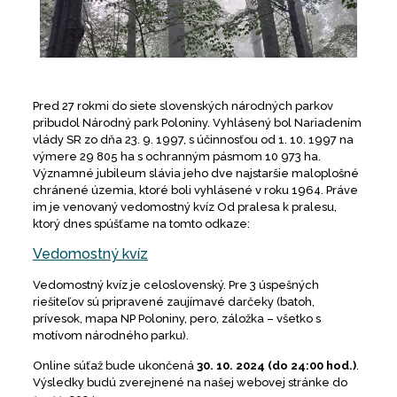
Pred 27 rokmi do siete slovenských národných parkov
pribudol Národný park Poloniny. Vyhlásený bol Nariadením
vlády SR zo dňa 23. 9. 1997, s účinnosťou od 1. 10. 1997 na
výmere 29 805 ha s ochranným pásmom 10 973 ha.
Významné jubileum slávia jeho dve najstaršie maloplošné
chránené územia, ktoré boli vyhlásené v roku 1964. Práve
im je venovaný vedomostný kvíz Od pralesa k pralesu,
ktorý dnes spúšťame na tomto odkaze:
Vedomostný kvíz
Vedomostný kvíz je celoslovenský. Pre 3 úspešných
riešiteľov sú pripravené zaujímavé darčeky (batoh,
prívesok, mapa NP Poloniny, pero, záložka – všetko s
motívom národného parku).
Online súťaž bude ukončená
30. 10. 2024 (do 24:00 hod.)
.
Výsledky budú zverejnené na našej webovej stránke do