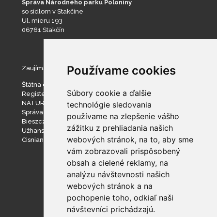
Správa Národného parku Poloniny
so sídlom v Stakčíne
Ul. mieru 193
06761 Stakčín
Používame cookies
Zaujímavé stránky
Štátna ochrana prírody SR
Súbory cookie a ďalšie
Register ponúkaného majetku štátu
NATURA 2000
technológie sledovania
Správa slovenských jaskýň
používame na zlepšenie vášho
Bieszczadzki Park Narodowy
zážitku z prehliadania našich
Užhanský národný prírodný park
webových stránok, na to, aby sme
Cisniansko-Wetlinský park krajobrazowy
vám zobrazovali prispôsobený
obsah a cielené reklamy, na
analýzu návštevnosti našich
webových stránok a na
pochopenie toho, odkiaľ naši
návštevníci prichádzajú.