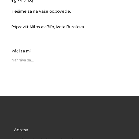
15. 11. 2024.
Tešíme sa na Vaše odpovede.
Pripravili: Miloslav Biľo, Iveta Buraľová
Páči sa mi:
Nahráva sa...
Adresa