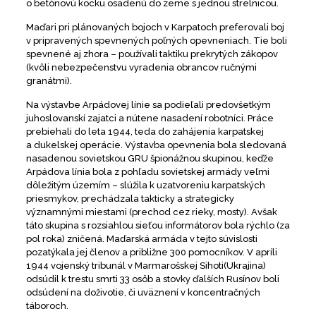
o betónovú kocku osadenú do zeme s jednou strelnicou.
Maďari pri plánovaných bojoch v Karpatoch preferovali boj
v pripravených spevnených poľných opevneniach. Tie boli
spevnené aj zhora – používali taktiku prekrytých zákopov
(kvôli nebezpečenstvu vyradenia obrancov ručnými
granátmi).
Na výstavbe Arpádovej línie sa podieľali predovšetkým
juhoslovanskí zajatci a nútene nasadení robotníci. Práce
prebiehali do leta 1944, teda do zahájenia karpatskej
a dukelskej operácie. Výstavba opevnenia bola sledovaná
nasadenou sovietskou GRU špionážnou skupinou, keďže
Arpádova línia bola z pohľadu sovietskej armády veľmi
dôležitým územím – slúžila k uzatvoreniu karpatských
priesmykov, prechádzala takticky a strategicky
významnými miestami (prechod cez rieky, mosty). Avšak
táto skupina s rozsiahlou sieťou informátorov bola rýchlo (za
pol roka) zničená. Maďarská armáda v tejto súvislosti
pozatýkala jej členov a približne 300 pomocníkov. V apríli
1944 vojenský tribunál v Marmarošskej Sihoti(Ukrajina)
odsúdil k trestu smrti 33 osôb a stovky ďalších Rusínov boli
odsúdení na doživotie, či uväznení v koncentračných
táboroch.