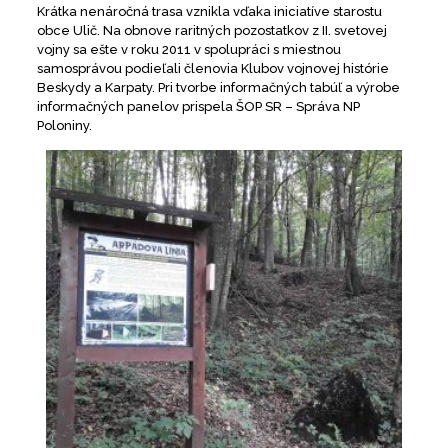
Krátka nenáročná trasa vznikla vďaka iniciatíve starostu
obce Ulič. Na obnove raritných pozostatkov z II. svetovej
vojny sa ešte v roku 2011 v spolupráci s miestnou
samosprávou podieľali členovia Klubov vojnovej histórie
Beskydy a Karpaty. Pri tvorbe informačných tabúľ a výrobe
informačných panelov prispela ŠOP SR – Správa NP
Poloniny.