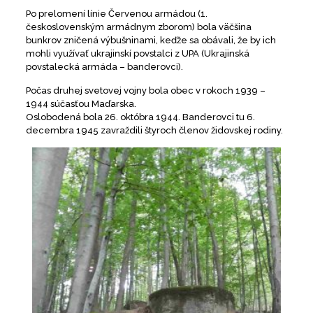
Po prelomení línie Červenou armádou (1.
československým armádnym zborom) bola väčšina
bunkrov zničená výbušninami, keďže sa obávali, že by ich
mohli využívať ukrajinskí povstalci z UPA (Ukrajinská
povstalecká armáda – banderovci).
Počas druhej svetovej vojny bola obec v rokoch 1939 –
1944 súčasťou Maďarska.
Oslobodená bola 26. októbra 1944. Banderovci tu 6.
decembra 1945 zavraždili štyroch členov židovskej rodiny.