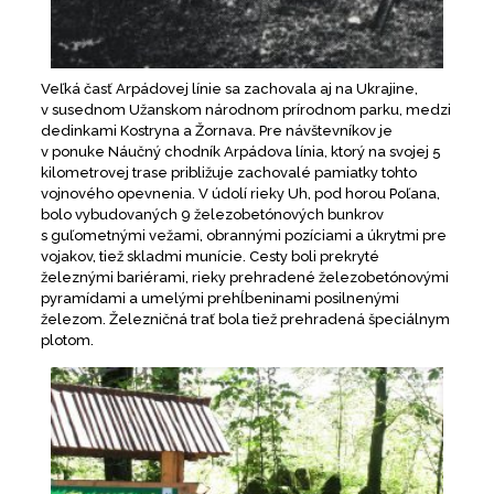
Veľká časť Arpádovej línie sa zachovala aj na Ukrajine,
v susednom Užanskom národnom prírodnom parku, medzi
dedinkami Kostryna a Žornava. Pre návštevníkov je
v ponuke Náučný chodník Arpádova línia, ktorý na svojej 5
kilometrovej trase približuje zachovalé pamiatky tohto
vojnového opevnenia. V údolí rieky Uh, pod horou Poľana,
bolo vybudovaných 9 železobetónových bunkrov
s guľometnými vežami, obrannými pozíciami a úkrytmi pre
vojakov, tiež skladmi munície. Cesty boli prekryté
železnými bariérami, rieky prehradené železobetónovými
pyramídami a umelými prehĺbeninami posilnenými
železom. Železničná trať bola tiež prehradená špeciálnym
plotom.