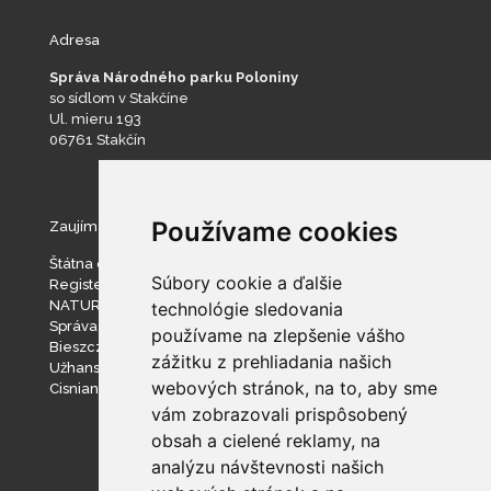
Adresa
Správa Národného parku Poloniny
so sídlom v Stakčíne
Ul. mieru 193
06761 Stakčín
Používame cookies
Zaujímavé stránky
Štátna ochrana prírody SR
Súbory cookie a ďalšie
Register ponúkaného majetku štátu
NATURA 2000
technológie sledovania
Správa slovenských jaskýň
používame na zlepšenie vášho
Bieszczadzki Park Narodowy
zážitku z prehliadania našich
Užhanský národný prírodný park
webových stránok, na to, aby sme
Cisniansko-Wetlinský park krajobrazowy
vám zobrazovali prispôsobený
obsah a cielené reklamy, na
analýzu návštevnosti našich