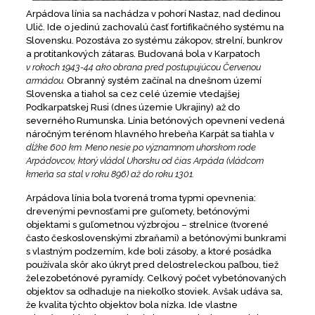
Arpádova línia sa nachádza v pohorí Nastaz, nad dedinou
Ulič. Ide o jedinú zachovalú časť fortifikačného systému na
Slovensku.
Pozostáva zo systému zákopov, strelní, bunkrov
a protitankových zátaras. Budovaná bola v Karpatoch
v rokoch 1943-44 ako obrana pred postupujúcou Červenou
armádou.
Obranný systém začínal na dnešnom území
Slovenska a tiahol sa cez celé územie vtedajšej
Podkarpatskej Rusi (dnes územie Ukrajiny) až do
severného Rumunska. Línia betónových opevnení vedená
náročným terénom hlavného hrebeňa Karpát sa tiahla v
dĺžke 600 km. Meno nesie po významnom uhorskom rode
Arpádovcov, ktorý vládol Uhorsku od čias Arpáda (vládcom
kmeňa sa stal v roku 896) až do roku 1301.
Arpádova línia bola tvorená troma typmi opevnenia:
drevenými pevnosťami pre guľomety, betónovými
objektami s guľometnou výzbrojou – strelnice (tvorené
často československými zbraňami) a betónovými bunkrami
s vlastným podzemím, kde boli zásoby, a ktoré posádka
používala skôr ako úkryt pred delostreleckou paľbou, tiež
železobetónové pyramídy. Celkový počet vybetónovaných
objektov sa odhaduje na niekoľko stoviek. Avšak udáva sa,
že kvalita týchto objektov bola nízka. Ide vlastne