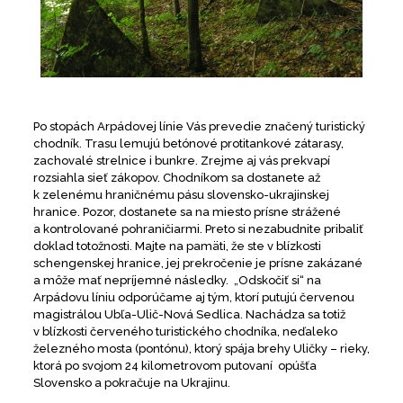
Po stopách Arpádovej línie Vás prevedie značený turistický
chodník. Trasu lemujú betónové protitankové zátarasy,
zachovalé strelnice i bunkre. Zrejme aj vás prekvapí
rozsiahla sieť zákopov. Chodníkom sa dostanete až
k zelenému hraničnému pásu slovensko-ukrajinskej
hranice. Pozor, dostanete sa na miesto prísne strážené
a kontrolované pohraničiarmi. Preto si nezabudnite pribaliť
doklad totožnosti. Majte na pamäti, že ste v blízkosti
schengenskej hranice, jej prekročenie je prísne zakázané
a môže mať nepríjemné následky. „Odskočiť si“ na
Arpádovu líniu odporúčame aj tým, ktorí putujú červenou
magistrálou Ubľa-Ulič-Nová Sedlica. Nachádza sa totiž
v blízkosti červeného turistického chodníka, neďaleko
železného mosta (pontónu), ktorý spája brehy Uličky – rieky,
ktorá po svojom 24 kilometrovom putovaní opúšťa
Slovensko a pokračuje na Ukrajinu.