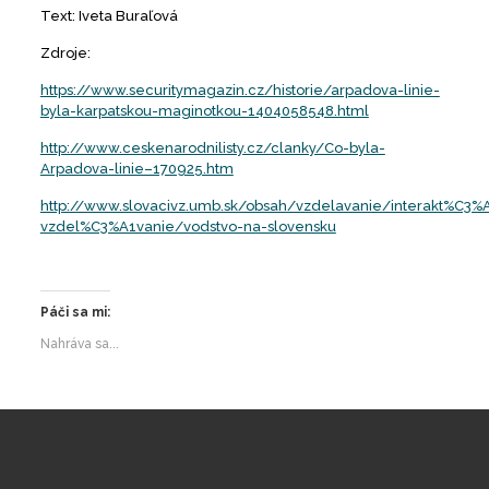
Text: Iveta Buraľová
Zdroje:
https://www.securitymagazin.cz/historie/arpadova-linie-
byla-karpatskou-maginotkou-1404058548.html
http://www.ceskenarodnilisty.cz/clanky/Co-byla-
Arpadova-linie–170925.htm
http://www.slovacivz.umb.sk/obsah/vzdelavanie/interakt%C3%
vzdel%C3%A1vanie/vodstvo-na-slovensku
Páči sa mi:
Nahráva sa...