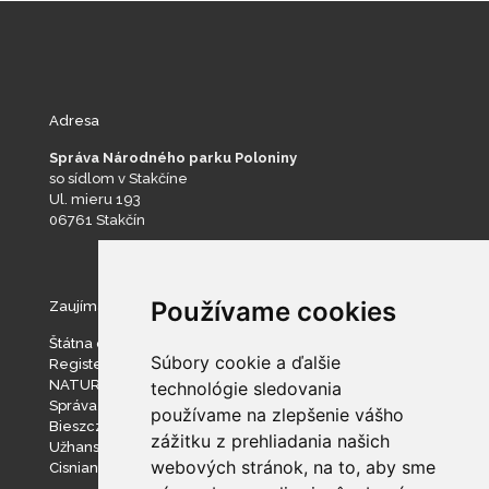
Adresa
Správa Národného parku Poloniny
so sídlom v Stakčíne
Ul. mieru 193
06761 Stakčín
Používame cookies
Zaujímavé stránky
Štátna ochrana prírody SR
Súbory cookie a ďalšie
Register ponúkaného majetku štátu
NATURA 2000
technológie sledovania
Správa slovenských jaskýň
používame na zlepšenie vášho
Bieszczadzki Park Narodowy
zážitku z prehliadania našich
Užhanský národný prírodný park
webových stránok, na to, aby sme
Cisniansko-Wetlinský park krajobrazowy