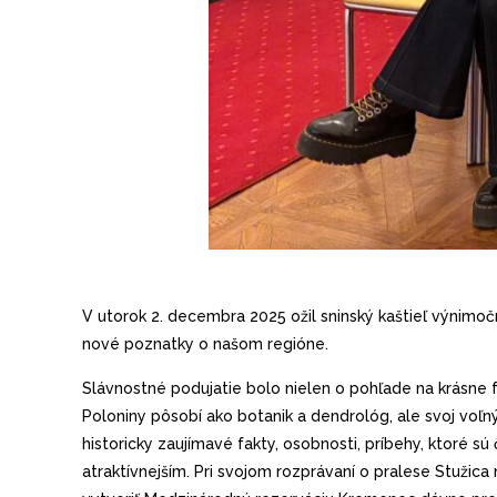
V utorok 2. decembra 2025 ožil sninský kaštieľ výnimoč
nové poznatky o našom regióne.
Slávnostné podujatie bolo nielen o pohľade na krásne f
Poloniny pôsobí ako botanik a dendrológ, ale svoj voľn
historicky zaujímavé fakty, osobnosti, príbehy, ktoré sú
atraktívnejším. Pri svojom rozprávaní o pralese Stužica n