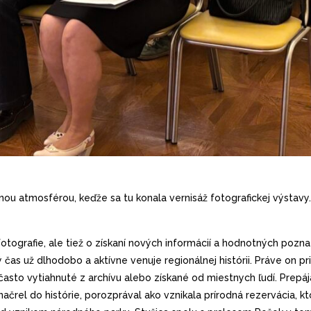
nou atmosférou, keďže sa tu konala vernisáž fotografickej výstavy.
otografie, ale tiež o získaní nových informácií a hodnotných pozna
ý čas už dlhodobo a aktívne venuje regionálnej histórii. Práve on
 často vytiahnuté z archívu alebo získané od miestnych ľudí. Prepája 
ačrel do histórie, porozprával ako vznikala prírodná rezervácia, kto