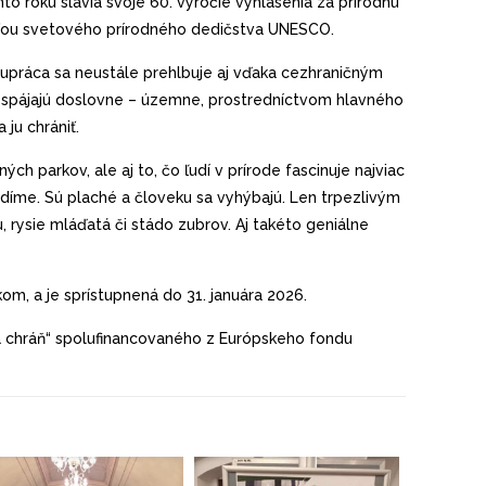
 roku slávia svoje 60. výročie vyhlásenia za prírodnú
účasťou svetového prírodného dedičstva UNESCO.
upráca sa neustále prehlbuje aj vďaka cezhraničným
s spájajú doslovne – územne, prostredníctvom hlavného
ju chrániť.
h parkov, ale aj to, čo ľudí v prírode fascinuje najviac
idíme. Sú plaché a človeku sa vyhýbajú. Len trpezlivým
, rysie mláďatá či stádo zubrov. Aj takéto geniálne
m, a je sprístupnená do 31. januára 2026.
 a chráň“ spolufinancovaného z Európskeho fondu