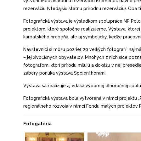
vytvoriť Medzinárodnú rezerváciu Kremenec dávno pred 
rezerváciu (vtedajšiu štátnu prírodnú rezerváciu). Oba
Fotografická výstava je výsledkom spolupráce NP Polo
projektom, ktoré spoločne realizujeme. Výstava, ktore
karpatského hrebeňa, ale aj symbolicky, keďže pracovní
Návštevníci si môžu pozrieť 20 veľkých fotografií, najm
– jej živočíšnych obyvateľov. Mnohých z nich síce pozn
fotografom, ktorí prírodu milujú a dokážu v nej presedi
zábery ponúka výstava Spojení horami.
Výstava sa realizuje aj vďaka výbornej dlhoročnej spo
Fotografická výstava bola vytvorená v rámci projektu 
regionálneho rozvoja v rámci Fondu malých projektov 
Fotogaléria