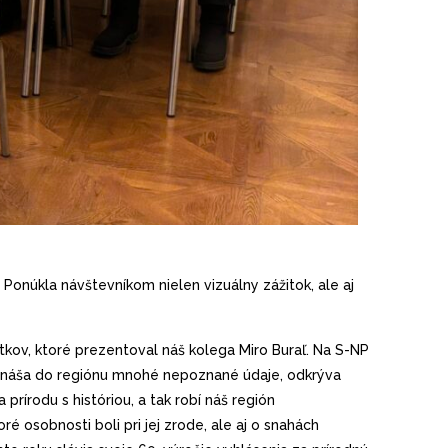
 Ponúkla návštevníkom nielen vizuálny zážitok, ale aj
tkov, ktoré prezentoval náš kolega Miro Buraľ. Na S-NP
 prináša do regiónu mnohé nepoznané údaje, odkrýva
prírodu s históriou, a tak robí náš región
ré osobnosti boli pri jej zrode, ale aj o snahách