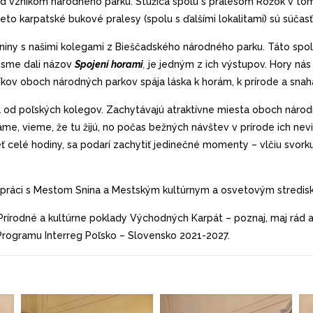
vznikom národného parku. Stužica spolu s pralesom Rožok v tomto
 tieto karpatské bukové pralesy (spolu s ďalšími lokalitami) sú s
niny s našimi kolegami z Bieščadského národného parku. Táto spol
j sme dali názov
Spojení horami
,
je jedným z ich výstupov. Hory ná
kov oboch národných parkov spája láska k horám, k prírode a snaha 
ä od poľských kolegov. Zachytávajú atraktívne miesta oboch národnýc
áme, vieme, že tu žijú, no počas bežných návštev v prírode ich nev
eť celé hodiny, sa podarí zachytiť jedinečné momenty – vlčiu svorku
lupráci s Mestom Snina a Mestským kultúrnym a osvetovým stredisko
„Prírodné a kultúrne poklady Východných Karpát – poznaj, maj rád
Programu Interreg Poľsko – Slovensko 2021-2027.