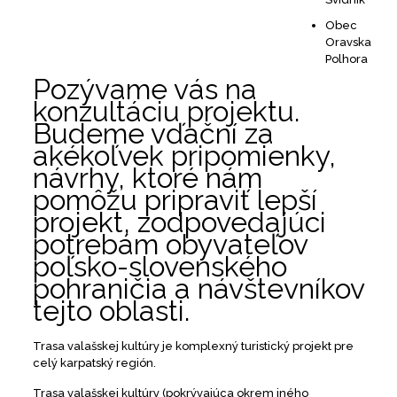
Obec
Oravska
Polhora
Pozývame vás na
konzultáciu projektu.
Budeme vďační za
akékoľvek pripomienky,
návrhy, ktoré nám
pomôžu pripraviť lepší
projekt, zodpovedajúci
potrebám obyvateľov
poľsko-slovenského
pohraničia a návštevníkov
tejto oblasti.
Trasa valašskej kultúry je komplexný turistický projekt pre
celý karpatský región.
Trasa valašskej kultúry (pokrývajúca okrem iného