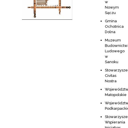
w
Nowym
Sączu
Gmina
Ochotnica
Dolna
Muzeum
Budownictw
Ludowego
w
Sanoku
Stowarzysze
Civitas
Nostra
Województ
Małopolskie
Województ
Podkarpacki
Stowarzysze
Wspierania
Inicjatyw