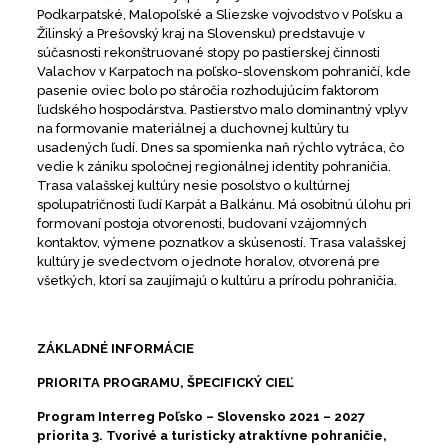
Podkarpatské, Malopoľské a Sliezske vojvodstvo v Poľsku a
Žilinský a Prešovský kraj na Slovensku) predstavuje v
súčasnosti rekonštruované stopy po pastierskej činnosti
Valachov v Karpatoch na poľsko-slovenskom pohraničí, kde
pasenie oviec bolo po stáročia rozhodujúcim faktorom
ľudského hospodárstva. Pastierstvo malo dominantný vplyv
na formovanie materiálnej a duchovnej kultúry tu
usadených ľudí. Dnes sa spomienka naň rýchlo vytráca, čo
vedie k zániku spoločnej regionálnej identity pohraničia.
Trasa valašskej kultúry nesie posolstvo o kultúrnej
spolupatričnosti ľudí Karpát a Balkánu. Má osobitnú úlohu pri
formovaní postoja otvorenosti, budovaní vzájomných
kontaktov, výmene poznatkov a skúseností. Trasa valašskej
kultúry je svedectvom o jednote horalov, otvorená pre
všetkých, ktorí sa zaujímajú o kultúru a prírodu pohraničia.
ZÁKLADNÉ INFORMÁCIE
PRIORITA PROGRAMU, ŠPECIFICKÝ CIEĽ
Program Interreg Poľsko – Slovensko 2021 – 2027
priorita 3. Tvorivé a turisticky atraktívne pohraničie,