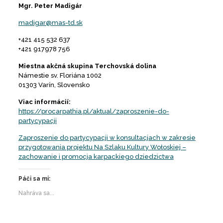
Mgr. Peter Madigár
madigar@mas-td.sk
+421 415 532 637
+421 917978 756
Miestna akčná skupina Terchovská dolina
Námestie sv. Floriána 1002
01303 Varín, Slovensko
Viac informácií:
https://procarpathia.pl/aktual/zaproszenie-do-
partycypacji
Zaproszenie do partycypacji w konsultacjach w zakresie
przygotowania projektu Na Szlaku Kultury Wołoskiej –
zachowanie i promocja karpackiego dziedzictwa
Páči sa mi:
Nahráva sa...