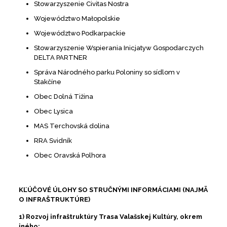
Stowarzyszenie Civitas Nostra
Województwo Małopolskie
Województwo Podkarpackie
Stowarzyszenie Wspierania Inicjatyw Gospodarczych
DELTA PARTNER
Správa Národného parku Poloniny so sídlom v
Stakčíne
Obec Dolná Tižina
Obec Lysica
MAS Terchovská dolina
RRA Svidník
Obec Oravská Polhora
KĽÚČOVÉ ÚLOHY SO STRUČNÝMI INFORMÁCIAMI (NAJMÄ
O INFRAŠTRUKTÚRE)
1) Rozvoj infraštruktúry Trasa Valašskej Kultúry, okrem
iného: