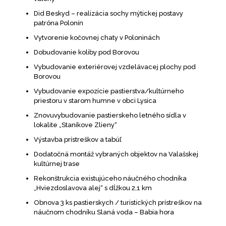
Did Beskyd – realizácia sochy mýtickej postavy
patróna Polonín
Vytvorenie kočovnej chaty v Poloninách
Dobudovanie koliby pod Borovou
Vybudovanie exteriérovej vzdelávacej plochy pod
Borovou
Vybudovanie expozície pastierstva/kultúrneho
priestoru v starom humne v obci Lysica
Znovuvybudovanie pastierskeho letného sídla v
lokalite „Staníkove Zlieny“
Výstavba prístreškov a tabúľ
Dodatočná montáž vybraných objektov na Valašskej
kultúrnej trase
Rekonštrukcia existujúceho náučného chodníka
„Hviezdoslavova alej“ s dĺžkou 2,1 km
Obnova 3 ks pastierskych / turistických prístreškov na
náučnom chodníku Slaná voda – Babia hora