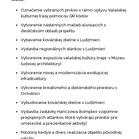
Označenie vybraných prvkov v rámci vplyvu Valašskej
kultúrnej trasy pomocou QR kódov
Vytvorenie nástenných malieb súvisiacich s
dedičstvom oblasti projektu
Vybavenie kováčskej dielne v Ludźmieri,
Výstavba regionálnych stánkov v Ludźmieri
Vytvorenie expozície valašskej kultúry (napr. v Múzeu
ľudovej architektúry)
Vytvorenie novej a modernizácia existujúcej
infraštruktúry
Vytvorenie kreatívneho a dielenského priestoru v
Ochotnici
Vybudovanie kováčskej dielne v Ludźmieri
Výstavba zastávky Hanczowa (komplex vzájomne
prepojených altánkov, ktoré vytvárajú priestor pre
umelecké a prezentačné aktivity)
Poloniny kedysi a dnes, realizácia objektu pôvodnej
valchy