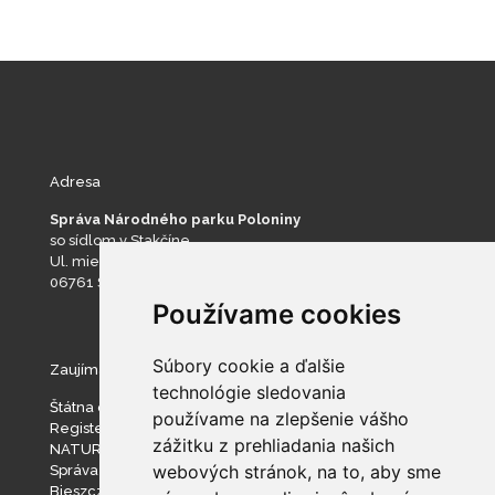
Adresa
Správa Národného parku Poloniny
so sídlom v Stakčíne
Ul. mieru 193
06761 Stakčín
Používame cookies
Súbory cookie a ďalšie
Zaujímavé stránky
technológie sledovania
Štátna ochrana prírody SR
používame na zlepšenie vášho
Register ponúkaného majetku štátu
zážitku z prehliadania našich
NATURA 2000
webových stránok, na to, aby sme
Správa slovenských jaskýň
Bieszczadzki Park Narodowy