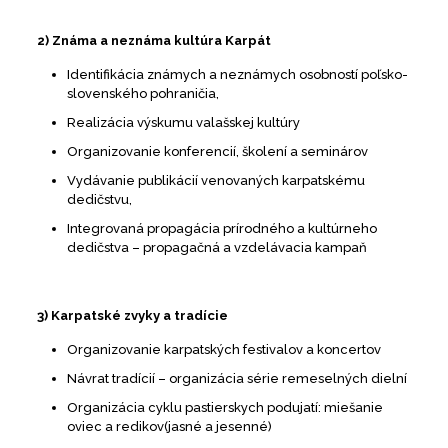
2) Známa a neznáma kultúra Karpát
Identifikácia známych a neznámych osobností poľsko-
slovenského pohraničia,
Realizácia výskumu valašskej kultúry
Organizovanie konferencií, školení a seminárov
Vydávanie publikácií venovaných karpatskému
dedičstvu,
Integrovaná propagácia prírodného a kultúrneho
dedičstva – propagačná a vzdelávacia kampaň
3) Karpatské zvyky a tradície
Organizovanie karpatských festivalov a koncertov
Návrat tradícií – organizácia série remeselných dielní
Organizácia cyklu pastierskych podujatí: miešanie
oviec a redikov(jasné a jesenné)