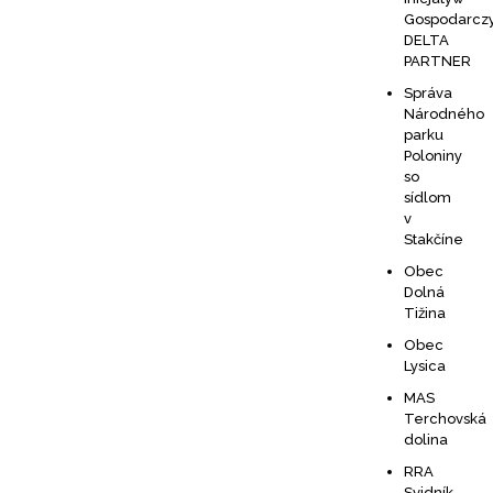
Gospodarcz
DELTA
PARTNER
Správa
Národného
parku
Poloniny
so
sídlom
v
Stakčíne
Obec
Dolná
Tižina
Obec
Lysica
MAS
Terchovská
dolina
RRA
Svidník