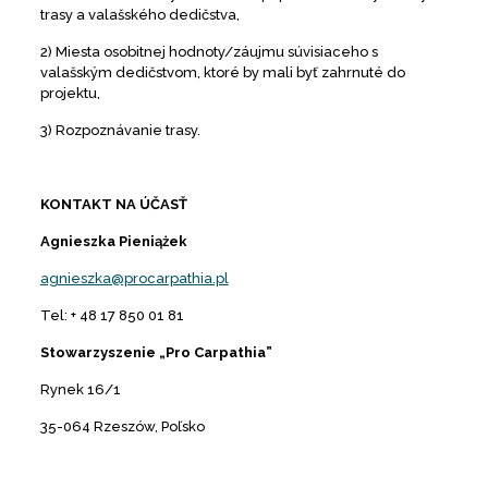
trasy a valašského dedičstva,
2) Miesta osobitnej hodnoty/záujmu súvisiaceho s
valašským dedičstvom, ktoré by mali byť zahrnuté do
projektu,
3) Rozpoznávanie trasy.
KONTAKT NA ÚČASŤ
Agnieszka Pieniążek
agnieszka@procarpathia.pl
Tel: + 48 17 850 01 81
Stowarzyszenie „Pro Carpathia”
Rynek 16/1
35-064 Rzeszów, Poľsko