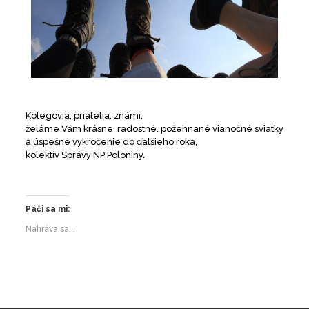
Kolegovia, priatelia, známi,
želáme Vám krásne, radostné, požehnané vianočné sviatky
a úspešné vykročenie do ďalšieho roka,
kolektív Správy NP Poloniny.
Páči sa mi:
Nahráva sa...