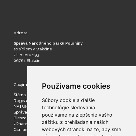
Adresa
Správa Národného parku Poloniny
so sídlom v Stakčíne
Ul. mieru 193
06761 Stakčín
Používame cookies
Zaujímavé stránky
Štátna ochrana prírody SR
Súbory cookie a ďalšie
Register ponúkaného majetku štátu
NATURA 2000
technológie sledovania
Správa slovenských jaskýň
používame na zlepšenie vášho
Bieszczadzki Park Narodowy
zážitku z prehliadania našich
Užhanský národný prírodný park
webových stránok, na to, aby sme
Cisniansko-Wetlinský park krajobrazowy