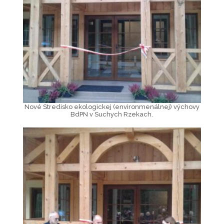
Nové Stredisko ekologickej (environmenálnej) výchovy
BdPN v Suchych Rzekach.