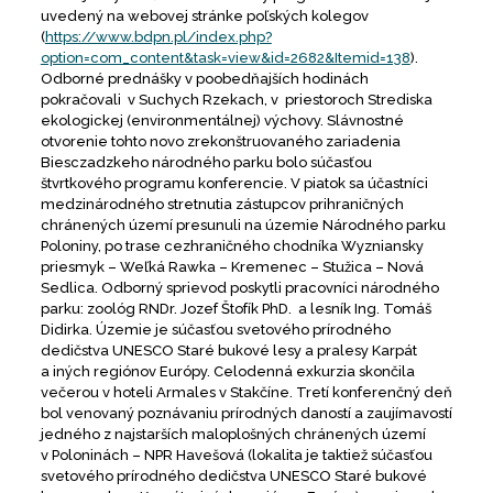
uvedený na webovej stránke poľských kolegov
(
https://www.bdpn.pl/index.php?
option=com_content&task=view&id=2682&Itemid=138
).
Odborné prednášky v poobedňajších hodinách
pokračovali v Suchych Rzekach, v priestoroch Strediska
ekologickej (environmentálnej) výchovy. Slávnostné
otvorenie tohto novo zrekonštruovaného zariadenia
Biesczadzkeho národného parku bolo súčasťou
štvrtkového programu konferencie. V piatok sa účastníci
medzinárodného stretnutia zástupcov prihraničných
chránených území presunuli na územie Národného parku
Poloniny, po trase cezhraničného chodníka Wyzniansky
priesmyk – Weľká Rawka – Kremenec – Stužica – Nová
Sedlica. Odborný sprievod poskytli pracovníci národného
parku: zoológ RNDr. Jozef Štofík PhD. a lesník Ing. Tomáš
Didirka. Územie je súčasťou svetového prírodného
dedičstva UNESCO Staré bukové lesy a pralesy Karpát
a iných regiónov Európy. Celodenná exkurzia skončila
večerou v hoteli Armales v Stakčíne. Tretí konferenčný deň
bol venovaný poznávaniu prírodných daností a zaujímavostí
jedného z najstarších maloplošných chránených území
v Poloninách – NPR Havešová (lokalita je taktiež súčasťou
svetového prírodného dedičstva UNESCO Staré bukové