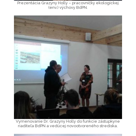
Prezentácia Grazyny Holly – pracovníčky ekologickej
(env.) výchovy BdPN.
Vymenovanie Dr. Grazyny Holly do funkcie zástupkyne
riaditeľa BdPN a vedúcej novootvoreného strediska.