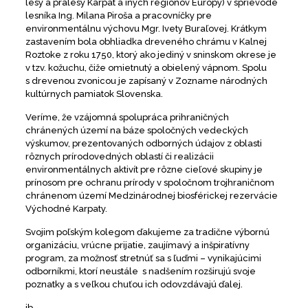
lesy a pralesy Karpát a iných regiónov Európy) v sprievode
lesníka Ing. Milana Piroša a pracovníčky pre
environmentálnu výchovu Mgr. Ivety Buraľovej. Krátkym
zastavením bola obhliadka dreveného chrámu v Kalnej
Roztoke z roku 1750, ktorý ako jediný v sninskom okrese je
v tzv. kožuchu, čiže omietnutý a obielený vápnom. Spolu
s drevenou zvonicou je zapísaný v Zozname národných
kultúrnych pamiatok Slovenska.
Veríme, že vzájomná spolupráca prihraničných
chránených území na báze spoločných vedeckých
výskumov, prezentovaných odborných údajov z oblasti
rôznych prírodovedných oblastí či realizácii
environmentálnych aktivít pre rôzne cieľové skupiny je
prínosom pre ochranu prírody v spoločnom trojhraničnom
chránenom území Medzinárodnej biosférickej rezervácie
Východné Karpaty.
Svojim poľským kolegom ďakujeme za tradične výbornú
organizáciu, vrúcne prijatie, zaujímavý a inšpiratívny
program, za možnosť stretnúť sa s ľuďmi – vynikajúcimi
odborníkmi, ktorí neustále s nadšením rozširujú svoje
poznatky a s veľkou chuťou ich odovzdávajú ďalej.
ib