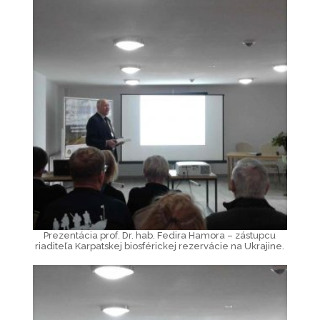
Prezentácia prof. Dr. hab. Fedira Hamora – zástupcu
riaditeľa Karpatskej biosférickej rezervácie na Ukrajine.