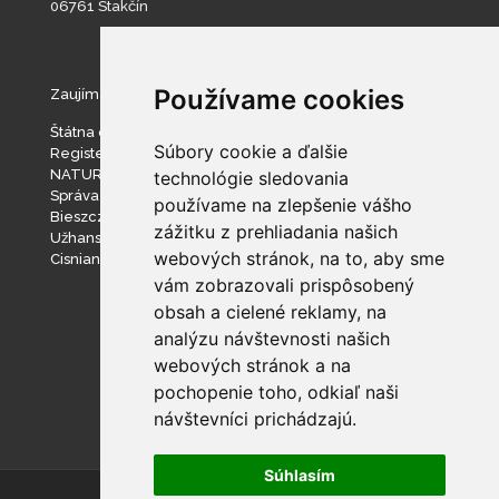
06761 Stakčín
Používame cookies
Zaujímavé stránky
Štátna ochrana prírody SR
Súbory cookie a ďalšie
Register ponúkaného majetku štátu
NATURA 2000
technológie sledovania
Správa slovenských jaskýň
používame na zlepšenie vášho
Bieszczadzki Park Narodowy
zážitku z prehliadania našich
Užhanský národný prírodný park
webových stránok, na to, aby sme
Cisniansko-Wetlinský park krajobrazowy
vám zobrazovali prispôsobený
obsah a cielené reklamy, na
analýzu návštevnosti našich
webových stránok a na
pochopenie toho, odkiaľ naši
návštevníci prichádzajú.
Súhlasím