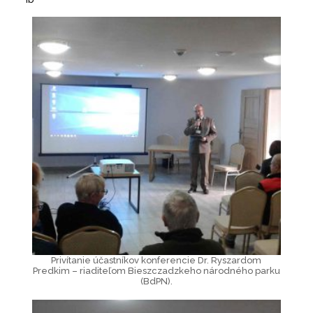
Privítanie účastníkov konferencie Dr. Ryszardom
Predkim – riaditeľom Bieszczadzkeho národného parku
(BdPN).