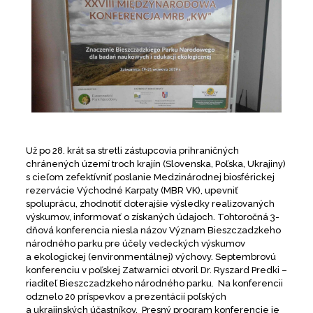
Už po 28. krát sa stretli zástupcovia prihraničných
chránených území troch krajín (Slovenska, Poľska, Ukrajiny)
s cieľom zefektívniť poslanie Medzinárodnej biosférickej
rezervácie Východné Karpaty (MBR VK), upevniť
spoluprácu, zhodnotiť doterajšie výsledky realizovaných
výskumov, informovať o získaných údajoch. Tohtoročná 3-
dňová konferencia niesla názov Význam Bieszczadzkeho
národného parku pre účely vedeckých výskumov
a ekologickej (environmentálnej) výchovy. Septembrovú
konferenciu v poľskej Zatwarnici otvoril Dr. Ryszard Predki –
riaditeľ Bieszczadzkeho národného parku. Na konferencii
odznelo 20 príspevkov a prezentácií poľských
a ukrajinských účastníkov. Presný program konferencie je