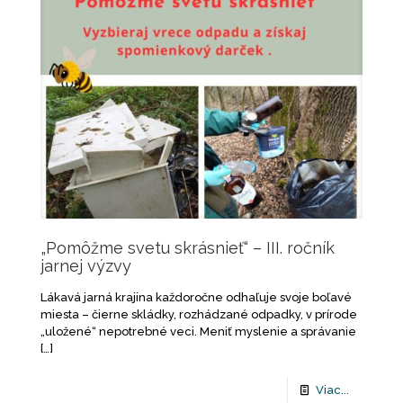
„Pomôžme svetu skrásnieť“ – III. ročník
jarnej výzvy
Lákavá jarná krajina každoročne odhaľuje svoje boľavé
miesta – čierne skládky, rozhádzané odpadky, v prírode
„uložené“ nepotrebné veci. Meniť myslenie a správanie
[…]
Viac...