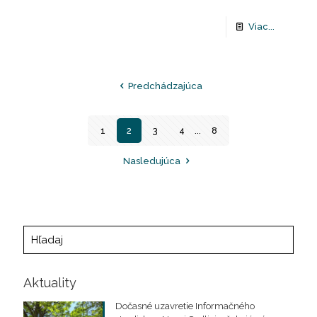
Viac...
Predchádzajúca
1
2
3
4
...
8
Nasledujúca
Aktuality
Dočasné uzavretie Informačného