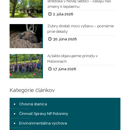
strediska v Novej Sedlici – čakajú nás
zmeny k lepšiemu
2. júla 2026
Zubry dostali novú výbavu – poznáme
prvé detaily
30. júna 2026
Aj takto objavujeme prírodu v
Poloninách
17. júna 2026
Kategórie článkov
Chovná stanica
Činnosť Správy NP Poloniny
Environmentálna výchova