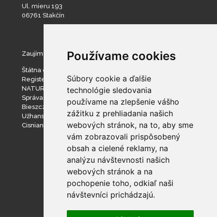
Ul. mieru 193
06761 Stakčín
Používame cookies
Zaujímavé stránky
Štátna ochrana prírody SR
Súbory cookie a ďalšie
Register ponúkaného majetku štátu
NATURA 2000
technológie sledovania
Správa slovenských jaskýň
používame na zlepšenie vášho
Bieszczadzki Park Narodowy
zážitku z prehliadania našich
Užhanský národný prírodný park
webových stránok, na to, aby sme
Cisniansko-Wetlinský park krajobrazowy
vám zobrazovali prispôsobený
obsah a cielené reklamy, na
analýzu návštevnosti našich
webových stránok a na
pochopenie toho, odkiaľ naši
návštevníci prichádzajú.