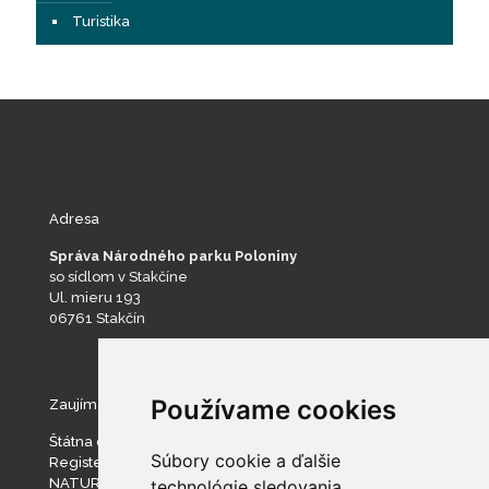
Turistika
Adresa
Správa Národného parku Poloniny
so sídlom v Stakčíne
Ul. mieru 193
06761 Stakčín
Používame cookies
Zaujímavé stránky
Štátna ochrana prírody SR
Súbory cookie a ďalšie
Register ponúkaného majetku štátu
NATURA 2000
technológie sledovania