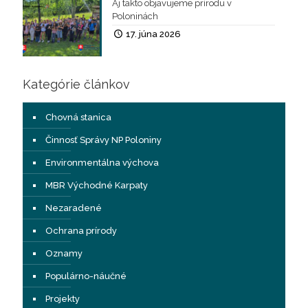
Aj takto objavujeme prírodu v
Poloninách
17. júna 2026
Kategórie článkov
Chovná stanica
Činnosť Správy NP Poloniny
Environmentálna výchova
MBR Východné Karpaty
Nezaradené
Ochrana prírody
Oznamy
Populárno-náučné
Projekty