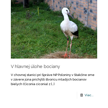
V hlavnej úlohe bociany
V chovnej stanici pri Správe NP Poloniny v Stakčíne sme
v závere júna prichýlili štvoricu mladých bocianov
bielych (Ciconia ciconia) z
[…]
Viac...