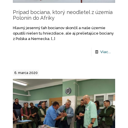
Prípad bociana, ktorý neodletel z územia
Polonín do Afriky
Hlavný jesenný ťah bocianov skončil a naše územie
opustili nielen tu hniezdiace, ale aj prelietajú­ce bociany
z Poľska a Nemecka.
[…]
Viac...
6. marca 2020