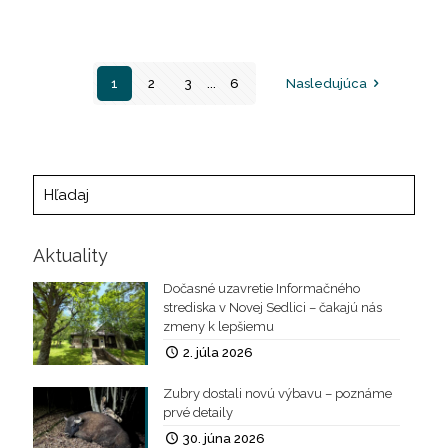
1
2
3
...
6
Nasledujúca
Aktuality
Dočasné uzavretie Informačného
strediska v Novej Sedlici – čakajú nás
zmeny k lepšiemu
2. júla 2026
Zubry dostali novú výbavu – poznáme
prvé detaily
30. júna 2026