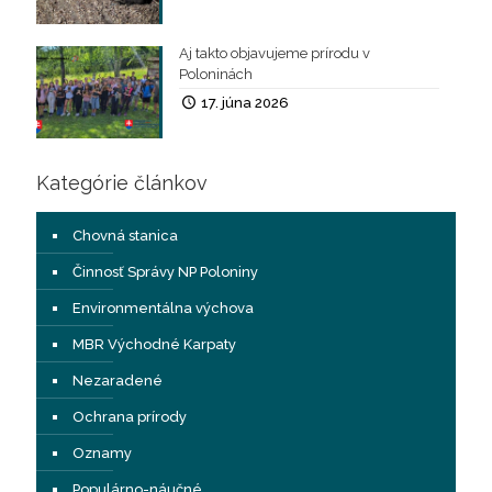
Aj takto objavujeme prírodu v
Poloninách
17. júna 2026
Kategórie článkov
Chovná stanica
Činnosť Správy NP Poloniny
Environmentálna výchova
MBR Východné Karpaty
Nezaradené
Ochrana prírody
Oznamy
Populárno-náučné