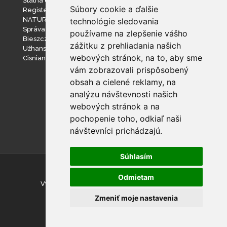
Štátna ochrana prírody SR
Súbory cookie a ďalšie
Register ponúkaného majetku štátu
NATURA 2000
technológie sledovania
Správa slovenských jaskýň
používame na zlepšenie vášho
Bieszczadzki Park Narodowy
zážitku z prehliadania našich
Užhanský národný prírodný park
webových stránok, na to, aby sme
Cisniansko-Wetlinský park krajobrazowy
vám zobrazovali prispôsobený
obsah a cielené reklamy, na
analýzu návštevnosti našich
webových stránok a na
pochopenie toho, odkiaľ naši
návštevníci prichádzajú.
Súhlasím
© Národný park Poloniny
Odmietam
Vyhlásenie o prístupnosti
|
Nastavenie cookies
Zmeniť moje nastavenia