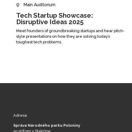
Main Auditorium
Tech Startup Showcase:
Disruptive Ideas 2025
Meet founders of groundbreaking startups and hear pitch-
style presentations on how they are solving today’s
toughest tech problems.
Adresa
Správa Národného parku Poloniny
so sídlom v Stakčíne