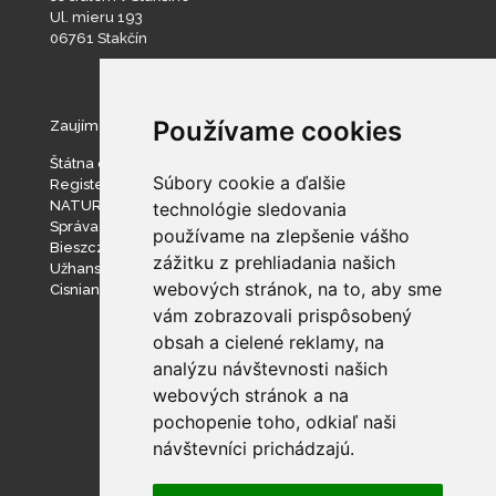
Ul. mieru 193
06761 Stakčín
Používame cookies
Zaujímavé stránky
Štátna ochrana prírody SR
Súbory cookie a ďalšie
Register ponúkaného majetku štátu
NATURA 2000
technológie sledovania
Správa slovenských jaskýň
používame na zlepšenie vášho
Bieszczadzki Park Narodowy
zážitku z prehliadania našich
Užhanský národný prírodný park
webových stránok, na to, aby sme
Cisniansko-Wetlinský park krajobrazowy
vám zobrazovali prispôsobený
obsah a cielené reklamy, na
analýzu návštevnosti našich
webových stránok a na
pochopenie toho, odkiaľ naši
návštevníci prichádzajú.