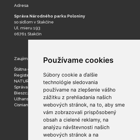
Adresa
Správa Národného parku Poloniny
so sídlom v Stakčíne
Ul. mieru 193
06761 Stakčín
Používame cookies
Zaujímavé stránky
Štátna ochrana prírody SR
Súbory cookie a ďalšie
Register ponúkaného majetku štátu
NATURA 2000
technológie sledovania
Správa slovenských jaskýň
používame na zlepšenie vášho
Bieszczadzki Park Narodowy
zážitku z prehliadania našich
Užhanský národný prírodný park
webových stránok, na to, aby sme
Cisniansko-Wetlinský park krajobrazowy
vám zobrazovali prispôsobený
obsah a cielené reklamy, na
analýzu návštevnosti našich
webových stránok a na