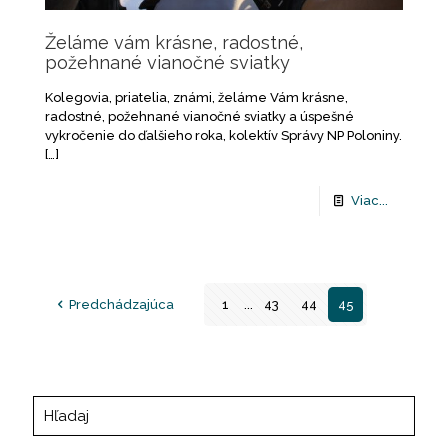
Želáme vám krásne, radostné,
požehnané vianočné sviatky
Kolegovia, priatelia, známi, želáme Vám krásne,
radostné, požehnané vianočné sviatky a úspešné
vykročenie do ďalšieho roka, kolektív Správy NP Poloniny.
[…]
Viac...
Predchádzajúca
1
...
43
44
45