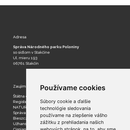
Adresa
Správa Národného parku Poloniny
so sídlom v Stakčíne
Ul. mieru 193
06761 Stakčín
Používame cookies
Zaujímavé stránky
Štátna ochrana prírody SR
Súbory cookie a ďalšie
Register ponúkaného majetku štátu
NATURA 2000
technológie sledovania
Správa slovenských jaskýň
používame na zlepšenie vášho
Bieszczadzki Park Narodowy
zážitku z prehliadania našich
Užhanský národný prírodný park
webových stránok, na to, aby sme
Cisniansko-Wetlinský park krajobrazowy