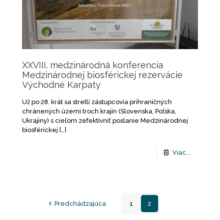
XXVIII. medzinárodná konferencia
Medzinárodnej biosférickej rezervácie
Východné Karpaty
Už po 28. krát sa stretli zástupcovia prihraničných
chránených území troch krajín (Slovenska, Poľska,
Ukrajiny) s cieľom zefektívniť poslanie Medzinárodnej
biosférickej
[…]
Viac...
Predchádzajúca
1
2