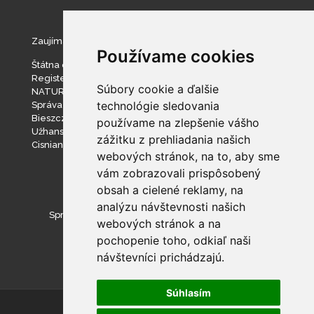
Zaujímavé stránky
Používame cookies
Štátna ochrana prírody SR
Register ponúkaného majetku štátu
Súbory cookie a ďalšie
NATURA 2000
technológie sledovania
Správa slovenských jaskýň
Bieszczadzki Park Narodowy
používame na zlepšenie vášho
Užhanský národný prírodný park
zážitku z prehliadania našich
Cisniansko-Wetlinský park krajobrazowy
webových stránok, na to, aby sme
vám zobrazovali prispôsobený
obsah a cielené reklamy, na
analýzu návštevnosti našich
Správa Národného parku Poloniny
webových stránok a na
pochopenie toho, odkiaľ naši
návštevníci prichádzajú.
Súhlasím