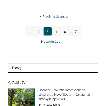
Predchádzajúca
1
2
3
4
5
...
7
Nasledujúca
Aktuality
Dočasné uzavretie Informačného
strediska v Novej Sedlici – čakajú nás
zmeny k lepšiemu
2. júla 2026