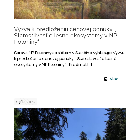
Výzva k predloženiu cenovej ponuky „
Starostlivosť o lesné ekosystémy v NP
Poloniny“
Správa NP Poloniny so sídlom v Stakčíne vyhlasuje Výzvu
k predloženiu cenovej ponuky „ Starostlivosť o lesné
ekosystémy v NP Poloniny“ . Predmet
[…]
Viac...
1. júla 2022