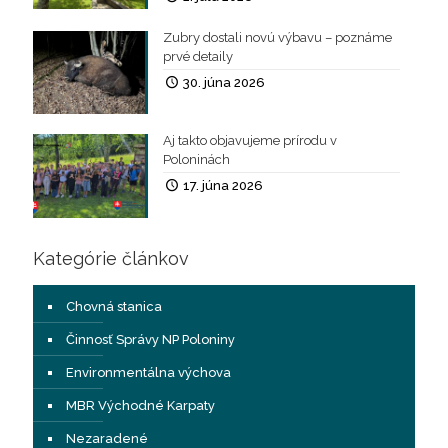
Zubry dostali novú výbavu – poznáme
prvé detaily
30. júna 2026
Aj takto objavujeme prírodu v
Poloninách
17. júna 2026
Kategórie článkov
Chovná stanica
Činnosť Správy NP Poloniny
Environmentálna výchova
MBR Východné Karpaty
Nezaradené