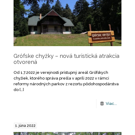
Grófske chyžky – nová turistická atrakcia
otvorená
Od 1.7.2022 je verejnosti prístupný areál Grófskych
chyžiek, ktorého správa prešla v apríli 2022 v rámci
reformy národných parkov z rezortu pôdohospodárstva
do
[…]
Viac...
1. júna 2022