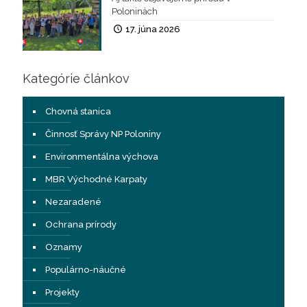
Poloninách
17. júna 2026
Kategórie článkov
Chovná stanica
Činnosť Správy NP Poloniny
Environmentálna výchova
MBR Východné Karpaty
Nezaradené
Ochrana prírody
Oznamy
Populárno-náučné
Projekty