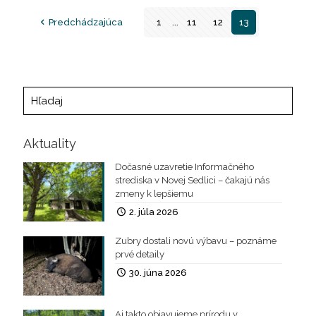
Predchádzajúca
1
...
11
12
13
Aktuality
Dočasné uzavretie Informačného
strediska v Novej Sedlici – čakajú nás
zmeny k lepšiemu
2. júla 2026
Zubry dostali novú výbavu – poznáme
prvé detaily
30. júna 2026
Aj takto objavujeme prírodu v