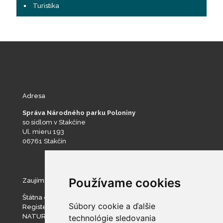
Turistika
Adresa
Správa Národného parku Poloniny
so sídlom v Stakčíne
Ul. mieru 193
06761 Stakčín
Používame cookies
Zaujímavé stránky
Štátna ochrana prírody SR
Súbory cookie a ďalšie
Register ponúkaného majetku štátu
NATURA 2000
technológie sledovania