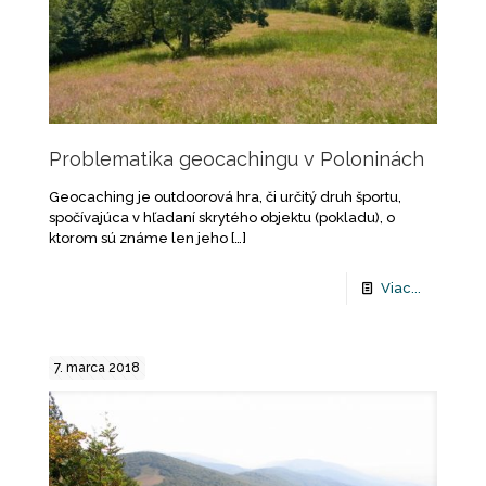
Problematika geocachingu v Poloninách
Geocaching je outdoorová hra, či určitý druh športu,
spočívajúca v hľadaní skrytého objektu (pokladu), o
ktorom sú známe len jeho
[…]
Viac...
7. marca 2018