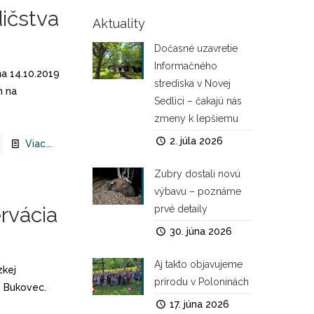
ičstva
Aktuality
Dočasné uzavretie
Informačného
a 14.10.2019
strediska v Novej
h na
Sedlici – čakajú nás
zmeny k lepšiemu
2. júla 2026
Viac...
Zubry dostali novú
výbavu – poznáme
rvácia
prvé detaily
30. júna 2026
Aj takto objavujeme
zkej
prírodu v Poloninách
ý Bukovec.
17. júna 2026