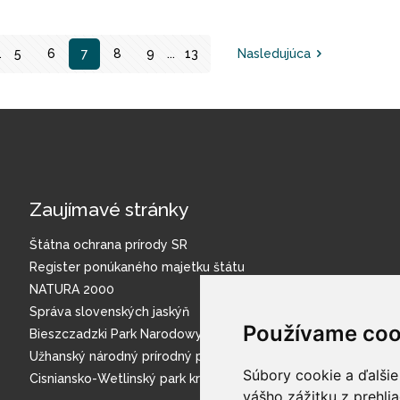
.
5
6
7
8
9
...
13
Nasledujúca
Zaujímavé stránky
Štátna ochrana prírody SR
Register ponúkaného majetku štátu
NATURA 2000
Správa slovenských jaskýň
Používame coo
Bieszczadzki Park Narodowy
Užhanský národný prírodný park
Súbory cookie a ďalšie
Cisniansko-Wetlinský park krajobrazowy
vášho zážitku z prehli