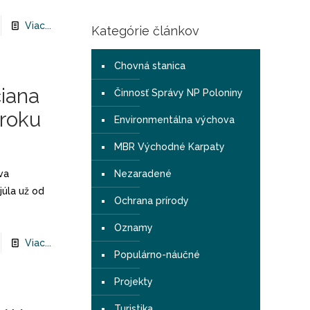
Viac...
Kategórie článkov
Chovná stanica
iana
Činnosť Správy NP Poloniny
 roku
Environmentálna výchova
MBR Východné Karpaty
va
Nezaradené
úla už od
Ochrana prírody
Oznamy
Viac...
Populárno-náučné
Projekty
Turistika