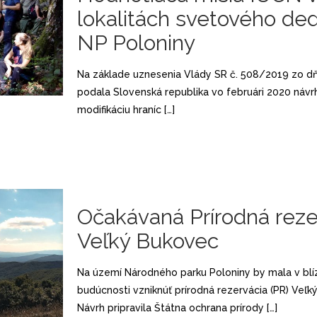
lokalitách svetového ded
NP Poloniny
Na základe uznesenia Vlády SR č. 508/2019 zo dň
podala Slovenská republika vo februári 2020 návr
modifikáciu hraníc
[…]
Očakávaná Prírodná reze
Veľký Bukovec
Na území Národného parku Poloniny by mala v blí
budúcnosti vzniknúť prírodná rezervácia (PR) Veľk
Návrh pripravila Štátna ochrana prírody
[…]