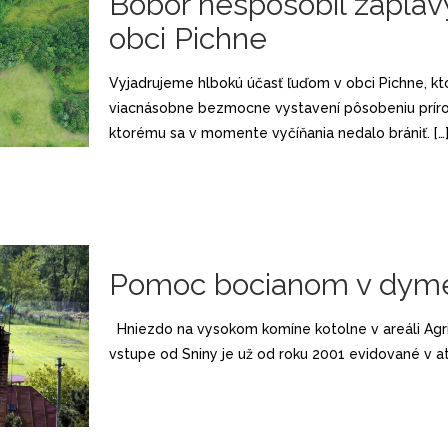
Bobor nespôsobil záplav
obci Pichne
Vyjadrujeme hlbokú účasť ľuďom v obci Pichne, kto
viacnásobne bezmocne vystavení pôsobeniu príro
ktorému sa v momente vyčíňania nedalo brániť.
[…
Pomoc bocianom v dym
Hniezdo na vysokom komíne kotolne v areáli Agri
vstupe od Sniny je už od roku 2001 evidované v a