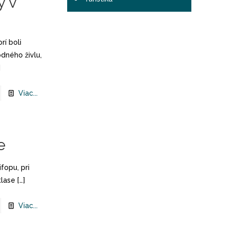
y v
rí boli
dného živlu,
]
Viac...
e
fopu, pri
tlase
[…]
Viac...