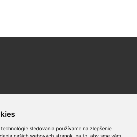
kies
 technológie sledovania používame na zlepšenie
adania našich webových stránok, na to, aby sme vám