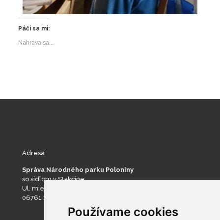
Páči sa mi:
Nahráva sa...
Adresa
Správa Národného parku Poloniny
so sídlom v Stakčíne
Ul. mieru 193
06761 Stakčín
Používame cookies